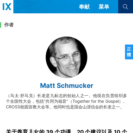
奉献
菜单
查看全部
查看全部
作者
文章
书评
访谈
问答
正
體
来信
隐私条款
其他的模式
教会带领
解经式讲道与神学
Matt Schmucker
简体中文
正體中文
英语
福音传讲与宣教
成员制与教会纪律
（马太·舒马克）长老是九标志的创始人之一。他现在负责组织多
西班牙语
葡萄牙语
俄语
个全国性大会，包括“共同为福音”（Together for the Gospel）、
乌兹别克语
达里语
波斯语
CROSS校园宣教大会等。他同时也是国会山浸信会的长老之一。
团契生活与祷告
法语
罗马尼亚语
波兰语
越南语
意大利语
德语
韩语
土耳其语
阿拉伯语
关于养育儿女的 39 个功课、20 个建议以及 10 个
阿尔巴尼亚语
塞尔维亚语
柬埔寨语