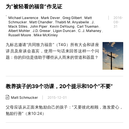
为“被轻看的福音”作见证
Michael Lawrence
,
Mark Dever
,
Greg Gilbert
,
Matt
|
2016-
Schmucker
,
Matt Chandler
,
Thabiti M. Anyabwile
,
J.
08-
Mack Stiles
,
John Piper
,
Kevin DeYoung
,
Carl Trueman
,
31
Albert Mohler
,
J.D. Greear
,
Ligon Duncan
,
C. J. Mahaney
,
Russell Moore
,
Mike McKinley
九标志邀请“共同致力福音”（T4G）所有大会和讲座
讲员及座谈会嘉宾，使用一句话来回答这样一个问
题：你的归信是借助于哪些从人而来的管道和器皿？
教养孩子的39个功课，20个提示和10个“不要”
Matt Schmucker
|
2015-12-01
父母应该从正面来勉励自己的孩子：“又要彼此相顾，激发爱心，
勉励行善”（来10:24）