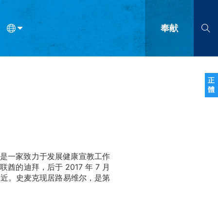
奉献
语
法语
罗马尼亚语
波兰语
越南语
塞尔维亚语
柬埔寨语
正
體
会的九个标志？
什么是九标志事工？
神学
福音传讲与宣教
问答
成
人，该事工是一家致力于发展健康宣教工作
酋的迪拜，后于 2017 年 7 月
最近。史麦克现居路易维尔，是第