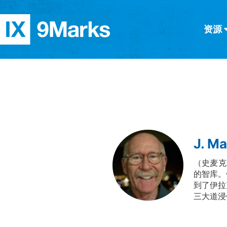
资源
简体中文
正體中文
英语
西班牙语
意大利语
德语
分类
隐私条款
文章
J. Ma
（史麦克）
的智库。
到了伊拉
三大道浸