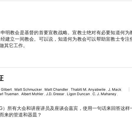
要申明教会是基督的首要宣教战略。宣教士绝对有必要知道何为
圣经建立一间教会。可以说，知道何为教会可以帮助宣教士专注
做其它工作。
证
 Gilbert
,
Matt Schmucker
,
Matt Chandler
,
Thabiti M. Anyabwile
,
J. Mack
|
arl Trueman
,
Albert Mohler
,
J.D. Greear
,
Ligon Duncan
,
C. J. Mahaney
,
T4G）所有大会和讲座讲员及座谈会嘉宾，使用一句话来回答这样
而来的管道和器皿？