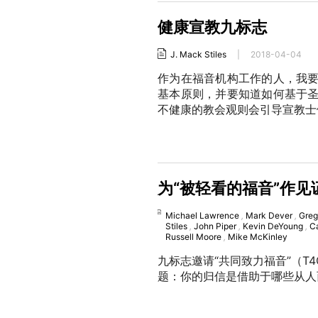
健康宣教九标志
J. Mack Stiles
|
2018-04-04
作为在福音机构工作的人，我
基本原则，并要知道如何基于
不健康的教会观则会引导宣教士
为“被轻看的福音”作见
Michael Lawrence
,
Mark Dever
,
Greg
Stiles
,
John Piper
,
Kevin DeYoung
,
C
Russell Moore
,
Mike McKinley
九标志邀请“共同致力福音”（
题：你的归信是借助于哪些从人