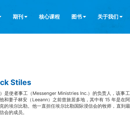
期刊
核心课程
图书
关于我们
查看全部
查看全部
葡萄牙语
俄语
乌兹别克语
达里语
波斯
韩语
土耳其语
阿拉伯语
阿尔巴尼亚语
栏目
其他的模式
什么是健康教
教会带领
书评
解经式讲道与
访谈
ck Stiles
是使者事工（Messenger Ministries Inc.）的负责
他和妻子林安（Leeann）之前曾旅居多地，其中有 15 年是在阿联
克的埃尔比勒。他一直担任埃尔比勒国际浸信会的牧师，直到
信会的成员。