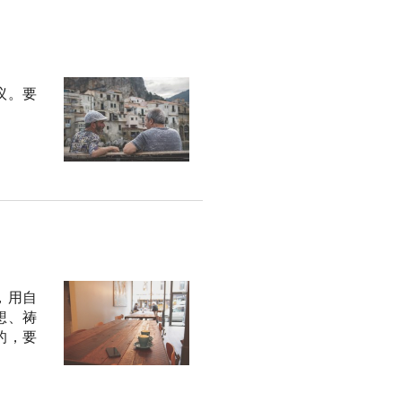
议。要
，用自
想、祷
的，要