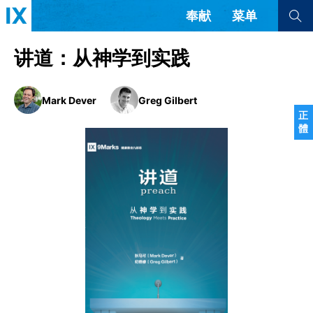
奉献
菜单
查看全部
查看全部
讲道：从神学到实践
文章
书评
访谈
问答
Mark Dever
Greg Gilbert
正
體
来信
隐私条款
其他的模式
教会带领
解经式讲道与神学
简体中文
正體中文
英语
福音传讲与宣教
成员制与教会纪律
西班牙语
葡萄牙语
俄语
乌兹别克语
达里语
波斯语
团契生活与祷告
法语
罗马尼亚语
波兰语
越南语
意大利语
德语
韩语
土耳其语
阿拉伯语
阿尔巴尼亚语
塞尔维亚语
柬埔寨语