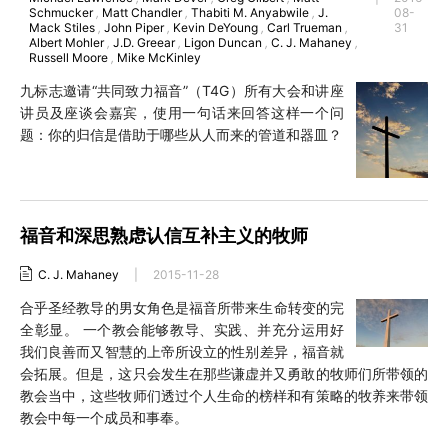
Schmucker
,
Matt Chandler
,
Thabiti M. Anyabwile
,
J.
08-
Mack Stiles
,
John Piper
,
Kevin DeYoung
,
Carl Trueman
,
31
Albert Mohler
,
J.D. Greear
,
Ligon Duncan
,
C. J. Mahaney
,
Russell Moore
,
Mike McKinley
九标志邀请“共同致力福音”（T4G）所有大会和讲座
讲员及座谈会嘉宾，使用一句话来回答这样一个问
题：你的归信是借助于哪些从人而来的管道和器皿？
福音和深思熟虑认信互补主义的牧师
C. J. Mahaney
|
2015-11-28
合乎圣经教导的男女角色是福音所带来生命转变的完
全彰显。 一个教会能够教导、实践、并充分运用好
我们良善而又智慧的上帝所设立的性别差异，福音就
会拓展。但是，这只会发生在那些谦虚并又勇敢的牧师们所带领的
教会当中，这些牧师们透过个人生命的榜样和有策略的牧养来带领
教会中每一个成员和事奉。