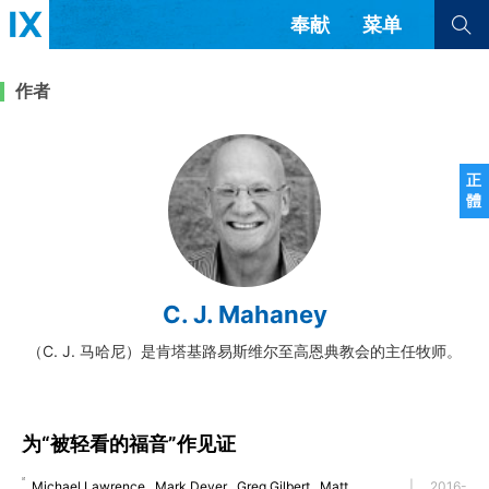
奉献
菜单
查看全部
查看全部
作者
文章
书评
访谈
问答
正
體
来信
隐私条款
其他的模式
教会带领
解经式讲道与神学
C. J. Mahaney
简体中文
正體中文
英语
福音传讲与宣教
成员制与教会纪律
（C. J. 马哈尼）是肯塔基路易斯维尔至高恩典教会的主任牧师。
西班牙语
葡萄牙语
俄语
乌兹别克语
达里语
波斯语
团契生活与祷告
法语
罗马尼亚语
波兰语
越南语
意大利语
德语
为“被轻看的福音”作见证
韩语
土耳其语
阿拉伯语
阿尔巴尼亚语
塞尔维亚语
柬埔寨语
Michael Lawrence
,
Mark Dever
,
Greg Gilbert
,
Matt
|
2016-