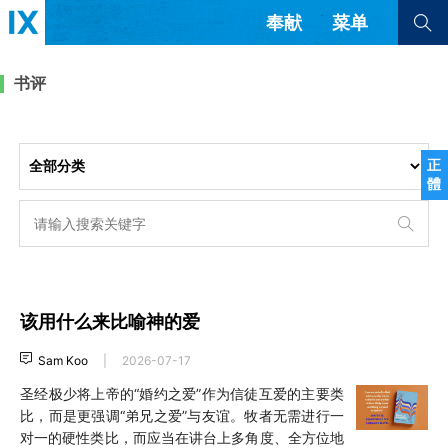
奉献
菜单
查看全部
查看全部
书评
文章
书评
访谈
问答
正
體
来信
隐私条款
其他的模式
教会带领
解经式讲道与神学
简体中文
正體中文
英语
福音传讲与宣教
成员制与教会纪律
该用什么来比喻神的爱
西班牙语
葡萄牙语
俄语
乌兹别克语
达里语
波斯语
Sam Koo
|
2026-07-17
团契生活与祷告
法语
罗马尼亚语
波兰语
圣经极少将上帝的“婚约之爱”作为信徒互爱的主要类
越南语
意大利语
德语
比，而是更强调“弟兄之爱”与友谊。牧者无需进行一
韩语
土耳其语
阿拉伯语
对一的硬性类比，而应当在讲台上多角度、全方位地
阿尔巴尼亚语
塞尔维亚语
柬埔寨语