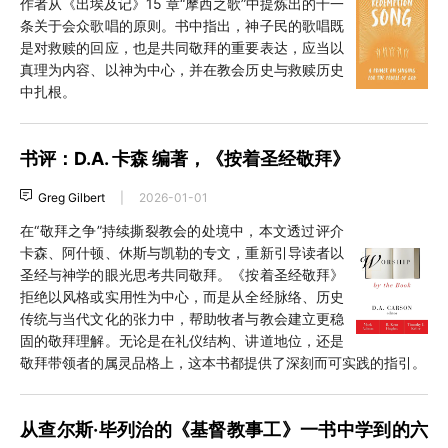
作者从《出埃及记》15 章“摩西之歌”中提炼出的十一
条关于会众歌唱的原则。书中指出，神子民的歌唱既
是对救赎的回应，也是共同敬拜的重要表达，应当以
真理为内容、以神为中心，并在教会历史与救赎历史
中扎根。
书评：D.A. 卡森 编著，《按着圣经敬拜》
Greg Gilbert
|
2026-01-01
在“敬拜之争”持续撕裂教会的处境中，本文透过评介
卡森、阿什顿、休斯与凯勒的专文，重新引导读者以
圣经与神学的眼光思考共同敬拜。《按着圣经敬拜》
拒绝以风格或实用性为中心，而是从全经脉络、历史
传统与当代文化的张力中，帮助牧者与教会建立更稳
固的敬拜理解。无论是在礼仪结构、讲道地位，还是
敬拜带领者的属灵品格上，这本书都提供了深刻而可实践的指引。
从查尔斯·毕列治的《基督教事工》一书中学到的六