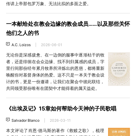
传讲上帝那包罗万象、无法比拟的多面之爱。
一本献给处在教会边缘的教会成员……以及那些关怀
他们之人的书
A.C. Loizos
|
2026-06-01
无论你是深感疲惫、在一边倒的服事中逐渐枯干的牧
者，还是徘徊在会众边缘、找不到归属感的成员，字
里行间那份经年累月牧养所淬炼出的恩慈，都将重新
唤醒你对基督身体的热爱。这不只是一本关于教会设
计的书，更是一份邀请，让我们在聚会中彼此联结，
共同领受那份唯有在团契中才能得着的属天益处。
《出埃及记》15章如何帮助今天神的子民歌唱
Salvador Blanco
|
2026-03-11
本文评论了肖恩·德马斯的著作《救赎之歌》，梳理