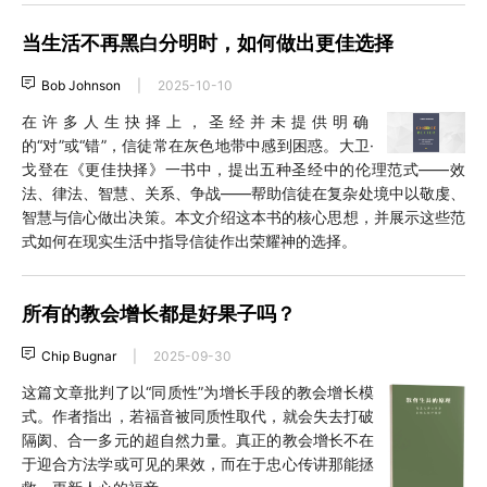
当生活不再黑白分明时，如何做出更佳选择
Bob Johnson
|
2025-10-10
在许多人生抉择上，圣经并未提供明确
的“对”或“错”，信徒常在灰色地带中感到困惑。大卫·
戈登在《更佳抉择》一书中，提出五种圣经中的伦理范式——效
法、律法、智慧、关系、争战——帮助信徒在复杂处境中以敬虔、
智慧与信心做出决策。本文介绍这本书的核心思想，并展示这些范
式如何在现实生活中指导信徒作出荣耀神的选择。
所有的教会增长都是好果子吗？
Chip Bugnar
|
2025-09-30
这篇文章批判了以“同质性”为增长手段的教会增长模
式。作者指出，若福音被同质性取代，就会失去打破
隔阂、合一多元的超自然力量。真正的教会增长不在
于迎合方法学或可见的果效，而在于忠心传讲那能拯