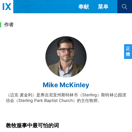
奉献
菜单
查看全部
查看全部
作者
文章
书评
访谈
问答
正
體
来信
隐私条款
其他的模式
教会带领
解经式讲道与神学
Mike McKinley
简体中文
正體中文
英语
福音传讲与宣教
成员制与教会纪律
（迈克·麦金利）是弗吉尼亚州斯特林市（Sterling）斯特林公园浸
西班牙语
葡萄牙语
俄语
信会（Sterling Park Baptist Church）的主任牧师。
乌兹别克语
达里语
波斯语
团契生活与祷告
法语
罗马尼亚语
波兰语
越南语
意大利语
德语
韩语
土耳其语
阿拉伯语
教牧服事中最可怕的词
阿尔巴尼亚语
塞尔维亚语
柬埔寨语