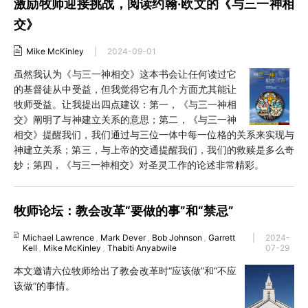
激励牧师迎接挑战，阅读约翰·欧文的《与三一神相
交》
Mike McKinley
|
2024-09-01
虽然我认为《与三一神相交》这本书会让任何读过它
的基督徒从中受益，但我觉得它有几个方面尤其能让
牧师受益。让我提出四点建议：第一，《与三一神相
交》阐明了与神建立关系的意思；第二，《与三一神
相交》提醒我们，我们通过与三位一体中每一位格的关系来实现与
神建立关系；第三，与上帝的交通提醒我们，我们的救赎是多么奇
妙；第四，《与三一神相交》对圣灵工作的论述非常精彩。
牧师论坛：教会改革“要做的事”和“禁忌”
Michael Lawrence
,
Mark Dever
,
Bob Johnson
,
Garrett
|
2024-
Kell
,
Mike McKinley
,
Thabiti Anyabwile
07-29
本文邀请六位牧师给出了教会改革时“应该做”和“不应
该做”的事情。