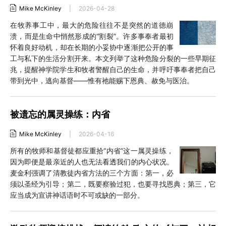
Mike McKinley
|
2026-04-28
在牧养事工中，最大的危险往往不是突然的道德崩
溃，而是生命中悄然形成的“割裂”。许多事奉者最初
怀着良好动机，却在长期的小妥协中逐渐把公开的事
工与私下的生活分割开来。本文列举了这种危险分裂的一些早期征
兆，提醒神学院学生和牧者警醒自己的生命，并呼吁事奉者把自己
带到光中，逃向基督——惟有祂能赐下恩典、赦免与医治。
被遗忘的属灵操练：内省
Mike McKinley
|
2026-04-16
所有的牧师和基督徒都应重拾“内省”这一属灵操练，
因为即便是最亲近的人也无法看透我们的内心状况。
麦金利强调了清教徒内省方法的三个方面：第一，必
须以圣经为引导；第二，既要察验过犯，也要寻找恩典；第三，它
应当成为宣讲神话语时不可或缺的一部分。