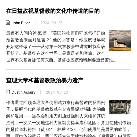
在日益敌视基督教的文化中传道的目的
John Piper
|
2024-03-25
最近有人问约翰·派博，“美国的牧师们可以怎样开始
预备教会来面对迫害？” 他的回答是：你应该很早就
开始这样做了——从你第一次在教会中讲道时就应该
开始了。基督徒在这个世界上是寄居者和客旅。这个
世界不欠基督徒任何东西。基督徒应该预料到要遭受苦难。
查理大帝和基督教政治暴力遗产
Dustin Asbury
|
2024-03-20
作者通过回顾查理大帝使用武力推行基督教的反面例
子，提醒当代的基督教权威主义者警惕对强制力的曲
解和滥用——当教会利用刀剑通过强制力来维护其统
治时，一次又一次地这种力量就变得暴虐和危险；并且使徒们依赖
的是传道和祷告（徒 6:4；林后 4:2)。他们使用的是属灵的武器，
而非属肉体的武器。我们应该专注于建造约翰在《启示录》中所应