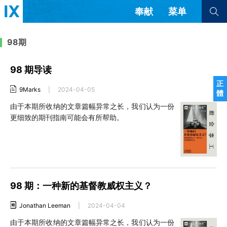
奉献
菜单
查看全部
查看全部
98期
98 期导读
文章
书评
访谈
问答
正
9Marks
|
2024-04-05
體
来信
由于本期所收纳的文章篇幅异常之长，我们认为一份
更细致的期刊指南可能会有所帮助。
隐私条款
其他的模式
教会带领
解经式讲道与神学
简体中文
正體中文
英语
福音传讲与宣教
成员制与教会纪律
西班牙语
葡萄牙语
俄语
乌兹别克语
达里语
波斯语
团契生活与祷告
98 期：一种新的基督教威权主义？
法语
罗马尼亚语
波兰语
越南语
意大利语
德语
Jonathan Leeman
|
2024-04-04
韩语
土耳其语
阿拉伯语
由于本期所收纳的文章篇幅异常之长，我们认为一份
阿尔巴尼亚语
塞尔维亚语
柬埔寨语