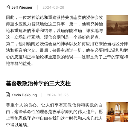
Jeff Wiesner
|
2024-03-26
因此，一位对神治论和重建派持关切态度的浸信会牧
师至少应致力智慧地做这三件事：第一，他研究神治
论和重建派的承诺和结果，以确保能准确、诚实地与
这一立场进行互动。浸信会期刊是一个很好的起点。
第二，他明确阐述浸信会圣约神学以及如何应用它来恰当地区分律
法和福音的含义。最后，敬畏主超过一切，他在必要时以温和和耐
心的态度纠正神治论和重建派的错误——这都是为了上帝的荣耀和
祂羊群的益处。
基督教政治神学的三大支柱
Kevin DeYoung
|
2024-03-25
尊重个人的良心、让人们享有宗教信仰和实践的自
由，这些革命性的理念是改革宗原则的伟大遗产。愿
上帝施恩保守这些自由在我们这个时代和未来几代人
中得以延续。