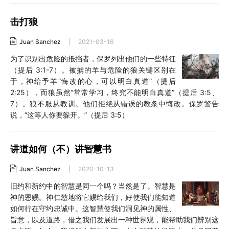
击打狼
Juan Sanchez
|
2021-03-16
为了识别出危险的抵挡者，保罗列出他们的一些特征
（提后 3:1-7）。被掳的羊与危险的狼关键区别在
于，神给予羊“悔改的心，可以明白真道”（提后
2:25），而狼虽然“常常学习，终究不能明白真道”（提后 3:5、
7）。狼不服从教训。他们拒绝从错误的教条中悔改。保罗警告
说，“这等人你要躲开。”（提后 3:5）
讲道如何（不）讲智慧书
Juan Sanchez
|
2020-10-13
旧约和新约中的智慧是同一个吗？当然是了。智慧是
神的恩赐。神仁慈地将它赐给我们，好使我们能知道
如何行在守约忠诚中。这智慧使我们洞见神的属性、
旨意，以及道路，借之我们发展出一种世界观，能帮助我们辨别这