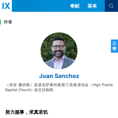
奉献
菜单
查看全部
查看全部
作者
文章
书评
访谈
问答
正
體
来信
隐私条款
其他的模式
教会带领
解经式讲道与神学
Juan Sanchez
简体中文
正體中文
英语
福音传讲与宣教
成员制与教会纪律
（胡安·桑切斯）是德克萨斯州奥斯汀高角浸信会（High Pointe
西班牙语
葡萄牙语
俄语
Baptist Church）的主任牧师。
乌兹别克语
达里语
波斯语
团契生活与祷告
法语
罗马尼亚语
波兰语
越南语
意大利语
德语
韩语
土耳其语
阿拉伯语
努力服事，求真若饥
阿尔巴尼亚语
塞尔维亚语
柬埔寨语