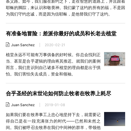
条义路。如今，我们服在新约之下，走在智慧的道路上，并且跟着
耶稣的脚踪，来认识和敬畏神。我们蒙了这约的所有的福，不是因
为我们守约忠诚，而是因为信耶稣，是他替我们守了这约。
有准备地冒险：差派你最好的成员和长老去植堂
Juan Sanchez
|
2020-02-21
植堂永远不可能有万事俱备的好时候。你总会找到正
当、甚至是合乎逻辑的理由将其推迟。就我们的案例
而言，我们意识到自己诸多不植堂的理由都是出于惧
怕。我们害怕失去成员，资金和领袖。
合乎圣经的末世论如何防止牧者在牧养上耗尽
Juan Sanchez
|
2019-01-08
如果我们要在牧养事工上忠心地坚持下去，就需要记
得自己是在一段充满张力的时代——已然和未然之
间。我们被呼召去牧养在我们中间神的群羊，带领他