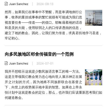
Juan Sanchez
|
2024-08-13
然而，如果我们在事奉中不警醒，而是单调地例行公
事，牧养的重担或事奉的繁忙就很有可能成为我们忽
视首要任务——传道——的借口。耶稣藉着祂的话语
和圣灵的大能，使用软弱之人的口传讲愚拙的信息，
建立了祂的教会。因此，让我们努力传道，求真若饥地学习圣道，
牢记初心。
向多民族地区邻舍传福音的一个范例
Juan Sanchez
|
2024-07-01
我并不想暗示这就是少数民族语言事工的唯一方法。
这是主带领我们教会努力忠心地向世人展示神正在展
开之计划的方式，因为祂将不同族群联合在基督之
下，向世上的权势展示祂丰富的智慧。如果在上帝永
恒计划中这就是教会的定位，那么，也许我们应该重新思考我们如
何建造教会。