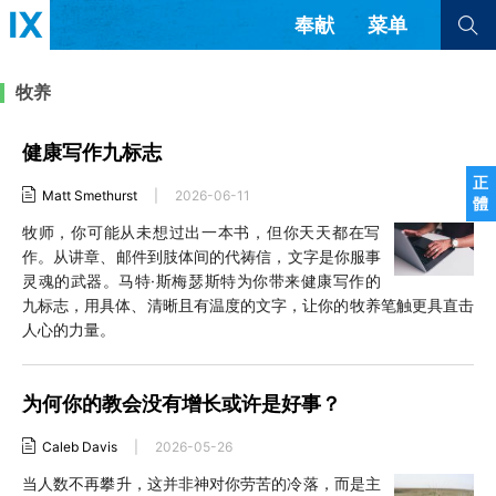
奉献
菜单
查看全部
查看全部
牧养
健康写作九标志
文章
书评
访谈
问答
正
Matt Smethurst
|
2026-06-11
體
来信
牧师，你可能从未想过出一本书，但你天天都在写
作。从讲章、邮件到肢体间的代祷信，文字是你服事
隐私条款
其他的模式
灵魂的武器。马特·斯梅瑟斯特为你带来健康写作的
教会带领
解经式讲道与神学
九标志，用具体、清晰且有温度的文字，让你的牧养笔触更具直击
简体中文
正體中文
英语
人心的力量。
福音传讲与宣教
成员制与教会纪律
西班牙语
葡萄牙语
俄语
乌兹别克语
达里语
波斯语
为何你的教会没有增长或许是好事？
团契生活与祷告
法语
罗马尼亚语
波兰语
越南语
意大利语
德语
Caleb Davis
|
2026-05-26
韩语
土耳其语
阿拉伯语
当人数不再攀升，这并非神对你劳苦的冷落，而是主
阿尔巴尼亚语
塞尔维亚语
柬埔寨语