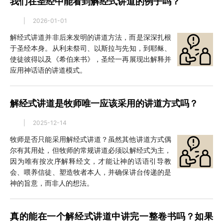
我们在圣经中能看到解经式讲道的例子吗？
|
2026-01-01
解经式讲道并非后来发明的讲道方法，而是深深扎根
于圣经本身。从利未祭司、以斯拉与先知，到耶稣、
使徒彼得以及《希伯来书》，圣经一再展现出解释并
应用神话语的讲道模式。
解经式讲道是牧师唯一应该采用的讲道方式吗？
|
2025-12-14
牧师是否只能采用解经式讲道？虽然其他讲道方式偶
尔有其用处，但牧师的常规讲道必须以解经式为主，
因为唯有按次序解释经文，才能让神的话语引导教
会、喂养信徒、塑造牧者本人，并确保讲台传递的是
神的旨意，而非人的想法。
真的能在一个解经式讲道中讲完一整卷书吗？如果