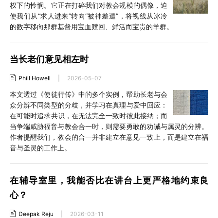
权下的怜悯。它正在打碎我们对教会规模的偶像，迫
使我们从“求人进来”转向“被神差遣”，将视线从冰冷
的数字移向那群基督用宝血赎回、鲜活而宝贵的羊群。
当长老们意见相左时
Phill Howell
|
2026-05-07
本文透过《使徒行传》中的多个实例，帮助长老与会
众分辨不同类型的分歧，并学习在真理与爱中回应：
在可能时追求共识，在无法完全一致时彼此接纳；而
当争端威胁福音与教会合一时，则需要勇敢的劝诫与属灵的分辨。
作者提醒我们，教会的合一并非建立在意见一致上，而是建立在福
音与圣灵的工作上。
在辅导室里，我能否比在讲台上更严格地约束良
心？
Deepak Reju
|
2026-03-11