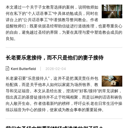
本文通过一个关于子女教育选择的案例，说明牧师如
何在私下的“个人话语事工”中具体劝勉成员，同时在
讲台上的“公共话语事工”中谨慎教导整间教会。作者
提醒牧师们：既要依据圣经帮助信徒进行道德推理，也要尊重良心
的自由，避免越过圣经的界限，为要在真理与爱中塑造教会成员的
良知。
长老要乐意接待，而不只是他们的妻子接待
Kent Butterfield
|
2026-02-04
长老蒙召要“乐意接待人”，这并不是把属灵责任外包
给配偶，而是关乎他本人如何以家庭为场所牧养、教
导和见证福音。本文从圣经出发，澄清对“好客/接待”的常见误解，
指出真正的基督徒接待并不止于吃喝相聚，而是以神的话语和祷告
向人敞开生命。作者借着新约的榜样，呼吁众长老在日常生活中操
练以福音为中心的接待，使家成为教会事奉的重要延伸。