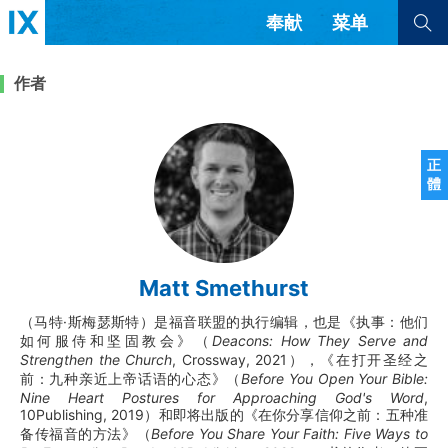
奉献
菜单
查看全部
查看全部
作者
文章
书评
访谈
问答
正
體
来信
隐私条款
其他的模式
教会带领
解经式讲道与神学
Matt Smethurst
简体中文
正體中文
英语
福音传讲与宣教
成员制与教会纪律
（马特·斯梅瑟斯特）是福音联盟的执行编辑，也是《执事：他们
西班牙语
葡萄牙语
俄语
如何服侍和坚固教会》（
Deacons: How They Serve and
乌兹别克语
达里语
波斯语
Strengthen the Church
, Crossway, 2021），《在打开圣经之
团契生活与祷告
法语
罗马尼亚语
波兰语
前：九种亲近上帝话语的心态》（
Before You Open Your Bible:
越南语
意大利语
德语
Nine Heart Postures for Approaching God's Word
,
10Publishing, 2019）和即将出版的《在你分享信仰之前：五种准
韩语
土耳其语
阿拉伯语
备传福音的方法》（
Before You Share Your Faith: Five Ways to
阿尔巴尼亚语
塞尔维亚语
柬埔寨语