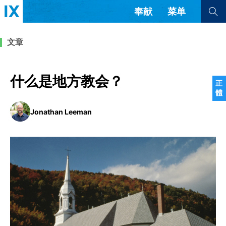
奉献
菜单
查看全部
查看全部
文章
文章
书评
访谈
问答
什么是地方教会？
正
體
来信
Jonathan Leeman
隐私条款
其他的模式
教会带领
解经式讲道与神学
简体中文
正體中文
英语
福音传讲与宣教
成员制与教会纪律
西班牙语
葡萄牙语
俄语
乌兹别克语
达里语
波斯语
团契生活与祷告
法语
罗马尼亚语
波兰语
越南语
意大利语
德语
韩语
土耳其语
阿拉伯语
阿尔巴尼亚语
塞尔维亚语
柬埔寨语