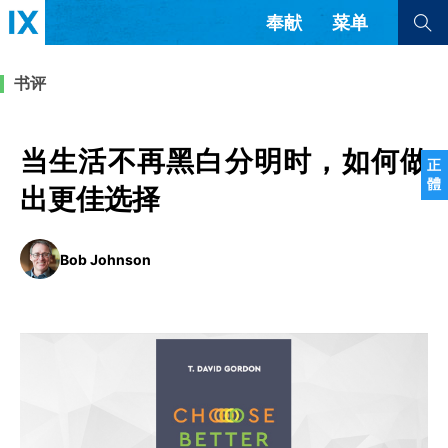
奉献
菜单
查看全部
查看全部
书评
文章
书评
访谈
问答
当生活不再黑白分明时，如何做
正
體
来信
出更佳选择
隐私条款
其他的模式
Bob Johnson
教会带领
解经式讲道与神学
简体中文
正體中文
英语
福音传讲与宣教
成员制与教会纪律
西班牙语
葡萄牙语
俄语
乌兹别克语
达里语
波斯语
团契生活与祷告
法语
罗马尼亚语
波兰语
越南语
意大利语
德语
韩语
土耳其语
阿拉伯语
阿尔巴尼亚语
塞尔维亚语
柬埔寨语