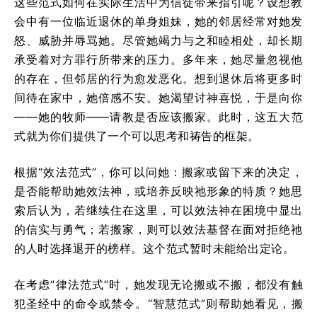
这些范式如何在实际生活中为信徒带来指引呢？设想教
会中有一位临近退休的单身姐妹，她的邻居经常对她发
怒、威胁并辱骂她。尽管她竭力与之和睦相处，却长期
承受着对方罪行所带来的压力。多年来，她尽量忽视他
的存在，但邻居的行为愈发恶化。想到退休后将更多时
间待在家中，她倍感不安。她渴望讨神喜悦，于是向你
——她的牧师——请教是否应该搬家。此时，这五大范
式就为你们提供了一个可以思考和祷告的框架。
根据“效法范式”，你可以问她：搬家或留下来的决定，
是否能帮助她效法神，或培养反映祂形象的特质？她思
索后认为，若继续住在这里，可以效法神在困境中显出
的信实与勇气；若搬家，则可以效法基督在面对拒绝祂
的人时选择退开的榜样。这个范式暂时未能给出定论。
在考虑“律法范式”时，她发现无论搬或不搬，都没有触
犯圣经中的命令或禁令。“智慧范式”则帮助她看见，搬