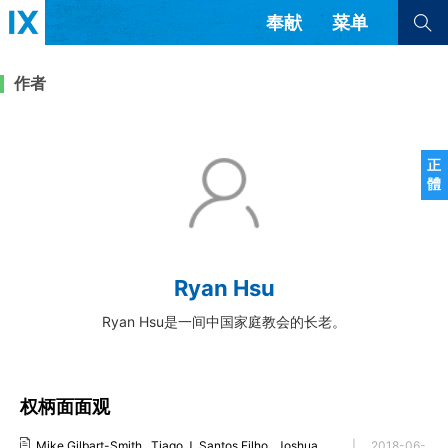
奉献
菜单
查看全部
查看全部
作者
文章
书评
访谈
问答
正
體
来信
隐私条款
其他的模式
教会带领
解经式讲道与神学
Ryan Hsu
简体中文
正體中文
英语
福音传讲与宣教
成员制与教会纪律
Ryan Hsu是一间中国家庭教会的长老。
西班牙语
葡萄牙语
俄语
乌兹别克语
达里语
波斯语
团契生活与祷告
法语
罗马尼亚语
波兰语
越南语
意大利语
德语
权柄面面观
韩语
土耳其语
阿拉伯语
阿尔巴尼亚语
塞尔维亚语
柬埔寨语
Mike Gilbart-Smith
,
Tiago J. Santos Filho
,
Joshua
|
2018-06-