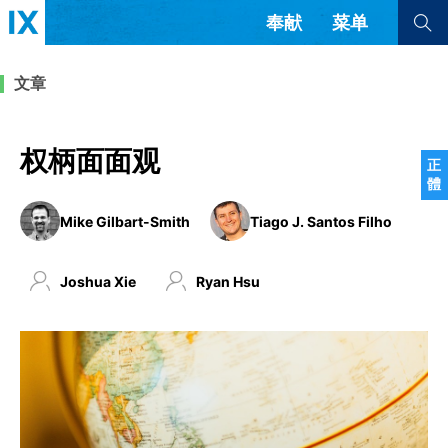
奉献
菜单
查看全部
查看全部
文章
文章
书评
访谈
问答
权柄面面观
正
體
来信
Mike Gilbart-Smith
Tiago J. Santos Filho
隐私条款
其他的模式
教会带领
解经式讲道与神学
Joshua Xie
Ryan Hsu
简体中文
正體中文
英语
福音传讲与宣教
成员制与教会纪律
西班牙语
葡萄牙语
俄语
乌兹别克语
达里语
波斯语
团契生活与祷告
法语
罗马尼亚语
波兰语
越南语
意大利语
德语
韩语
土耳其语
阿拉伯语
阿尔巴尼亚语
塞尔维亚语
柬埔寨语