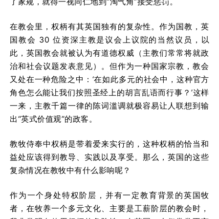
了家规，就得一视同仁地到“淘气角”接受惩罚。
在教会里，权柄有其英国独有的复杂性。作为国教，英
国教会 30 位资深主教是议会上议院的当然议员，以
此，英国教会就被认为有道德权威（主教们常常将就政
治和社会议题发表意见）。但作为一种国家宗教，教会
又处在一种危险之中：‘在如此多元的社会中，这种官方
角色怎么能让我们按照圣经上的胡言乱语而行事？’这样
一来，主教千篇一律的陈词滥调就极容易让人联想到输
出“英式价值观”的政客。
教牧侍奉中权柄是带着爱来实行的，这种权柄的恰当和
益处应该得到教导、实践以及享受。那么，英国的这些
复杂情况在教牧中有什么影响呢？
作为一个身处特权阶层，并有一定教育背景的英国牧
者，在牧养一个多元文化、主要是工薪阶层的教会时，