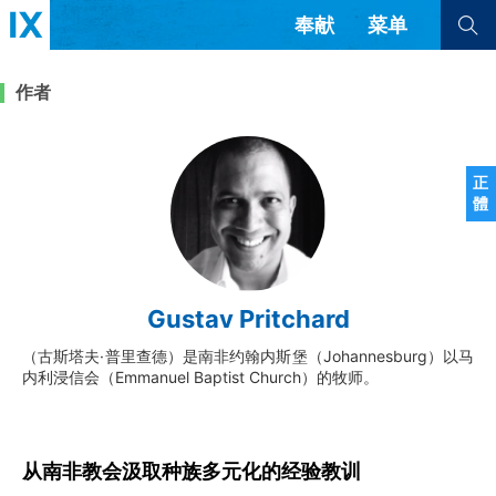
奉献
菜单
查看全部
查看全部
作者
文章
书评
访谈
问答
正
體
来信
隐私条款
其他的模式
教会带领
解经式讲道与神学
Gustav Pritchard
简体中文
正體中文
英语
福音传讲与宣教
成员制与教会纪律
（古斯塔夫·普里查德）是南非约翰内斯堡（Johannesburg）以马
西班牙语
葡萄牙语
俄语
内利浸信会（Emmanuel Baptist Church）的牧师。
乌兹别克语
达里语
波斯语
团契生活与祷告
法语
罗马尼亚语
波兰语
越南语
意大利语
德语
韩语
土耳其语
阿拉伯语
从南非教会汲取种族多元化的经验教训
阿尔巴尼亚语
塞尔维亚语
柬埔寨语