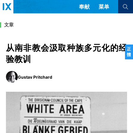
奉献
菜单
查看全部
查看全部
文章
文章
书评
访谈
问答
从南非教会汲取种族多元化的经
正
體
来信
验教训
隐私条款
其他的模式
Gustav Pritchard
教会带领
解经式讲道与神学
简体中文
正體中文
英语
福音传讲与宣教
成员制与教会纪律
西班牙语
葡萄牙语
俄语
乌兹别克语
达里语
波斯语
团契生活与祷告
法语
罗马尼亚语
波兰语
越南语
意大利语
德语
韩语
土耳其语
阿拉伯语
阿尔巴尼亚语
塞尔维亚语
柬埔寨语