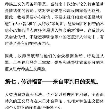
种族主义的痛苦和罪恶。当前南非政治讨论的特点通常
是情绪化的言论，这对鼓励饶恕和建设国家毫无益处。
因此，牧者需要小心谨慎，不要未经仔细查考圣经就引
进“白人罪咎”和“白人特权”等词汇。这些词汇所附带的不
信心态和心理态度很容易进入教会的对话中。这反过来
又会让仇恨、不饶恕和骄傲等罪的态度潜入讨论中，有
时甚至是它们在推动讨论。
因此，牧师应该帮助他们的会众根据圣经，特别是从
罪、上帝在邪恶之上掌权、饶恕和基督徒管家职分的角
度来思考种族主义问题。
第七，传讲福音——来自审判日的安慰。
人类法庭或议会无法、也不足以处理所有邪恶。全面而
持久的正义只有在末日才会降临，包括对种族主义团体
和个人犯下的许多暴行伸张正义。