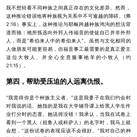
我不想轻看不同种族之间真正存在的文化差异。然而，
这种推论错误地将种族视为关系中不可逾越的障碍。(弗
2:16）事实上，这种推论与耶稣跨越种族鸿沟的想法背
道而驰：祂所拣选向外邦人传福音的使徒自己并非外邦
人，而是“希伯来人中的希伯来人”。虽然与文化相同的
人做朋友可能更容易，但福音事工最需要的是真正爱主
这位大牧人、并全心全意服事祂羊的小牧人（约
21:15）。
第四，帮助受压迫的人远离仇恨。
“我觉得你是个种族主义者。”这是我妻子在我们约会时
对我说的话。她指的是我在大学辅导课上给黑人学生作
业打分时的态度。她说得没错！我承认，当我在试卷上
看到一个黑人（祖鲁人或科萨人）的名字时，我马上就
会想，“这份试卷的表现应该不会很好。”我对自己的种