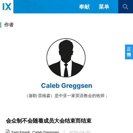
奉献
菜单
查看全部
查看全部
作者
文章
书评
访谈
问答
正
體
来信
隐私条款
其他的模式
教会带领
解经式讲道与神学
Caleb Greggsen
简体中文
正體中文
英语
福音传讲与宣教
成员制与教会纪律
（迦勒·雷格森）是中亚一家英语教会的牧师；
西班牙语
葡萄牙语
俄语
乌兹别克语
达里语
波斯语
团契生活与祷告
法语
罗马尼亚语
波兰语
越南语
意大利语
德语
会众制不会随着成员大会结束而结束
韩语
土耳其语
阿拉伯语
阿尔巴尼亚语
塞尔维亚语
柬埔寨语
Sam Emadi
,
Caleb Greggsen
|
2025-04-20