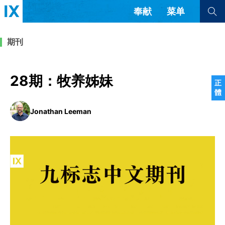
奉献
菜单
查看全部
查看全部
期刊
文章
书评
访谈
问答
28期：牧养姊妹
正
體
来信
Jonathan Leeman
隐私条款
其他的模式
教会带领
解经式讲道与神学
简体中文
正體中文
英语
福音传讲与宣教
成员制与教会纪律
西班牙语
葡萄牙语
俄语
乌兹别克语
达里语
波斯语
团契生活与祷告
法语
罗马尼亚语
波兰语
越南语
意大利语
德语
韩语
土耳其语
阿拉伯语
阿尔巴尼亚语
塞尔维亚语
柬埔寨语