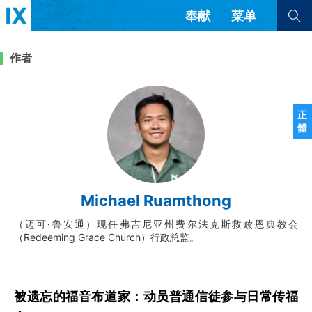
奉献
菜单
查看全部
查看全部
作者
文章
书评
访谈
问答
正
體
来信
隐私条款
其他的模式
教会带领
解经式讲道与神学
Michael Ruamthong
简体中文
正體中文
英语
福音传讲与宣教
成员制与教会纪律
（迈可·鲁安通）现任弗吉尼亚州费尔法克斯救赎恩典教会
西班牙语
葡萄牙语
俄语
（Redeeming Grace Church）行政总监。
乌兹别克语
达里语
波斯语
团契生活与祷告
法语
罗马尼亚语
波兰语
越南语
意大利语
德语
韩语
土耳其语
阿拉伯语
被遗忘的福音布道家：动员普通信徒参与日常传福
阿尔巴尼亚语
塞尔维亚语
柬埔寨语