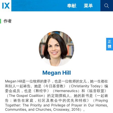
奉献
菜单
查看全部
查看全部
作者
文章
书评
访谈
问答
正
體
来信
隐私条款
其他的模式
教会带领
解经式讲道与神学
Megan Hill
简体中文
正體中文
英语
福音传讲与宣教
成员制与教会纪律
Megan Hill是一位牧师的妻子，也是一位牧师的女儿，她一生都在
西班牙语
葡萄牙语
俄语
和别人一起祷告。她是《今日基督教》（Christianity Today）编
乌兹别克语
达里语
波斯语
委会成员，也是《释经学》（Hermeneutics）和《福音联盟》
团契生活与祷告
法语
罗马尼亚语
波兰语
（The Gospel Coalition）的定期撰稿人。她的新书是《一起祷
越南语
意大利语
德语
告：祷告在家庭，社区及教会中的优先和特权》（Praying
Together: The Priority and Privilege of Prayer in Our Homes,
韩语
土耳其语
阿拉伯语
Communities, and Churches, Crossway, 2016）。
阿尔巴尼亚语
塞尔维亚语
柬埔寨语