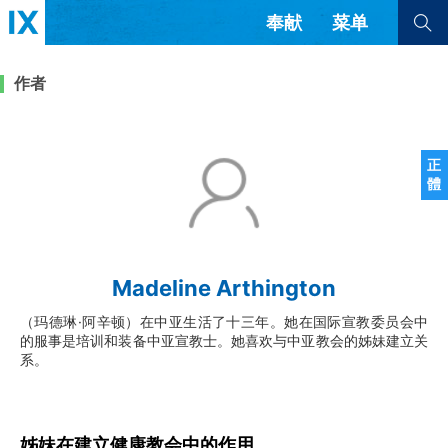
奉献
菜单
查看全部
查看全部
作者
文章
书评
访谈
问答
正
體
来信
隐私条款
其他的模式
教会带领
解经式讲道与神学
Madeline Arthington
简体中文
正體中文
英语
福音传讲与宣教
成员制与教会纪律
（玛德琳·阿辛顿）在中亚生活了十三年。她在国际宣教委员会中
西班牙语
葡萄牙语
俄语
的服事是培训和装备中亚宣教士。她喜欢与中亚教会的姊妹建立关
乌兹别克语
达里语
波斯语
系。
团契生活与祷告
法语
罗马尼亚语
波兰语
越南语
意大利语
德语
韩语
土耳其语
阿拉伯语
姊妹在建立健康教会中的作用
阿尔巴尼亚语
塞尔维亚语
柬埔寨语