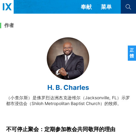
奉献
菜单
查看全部
查看全部
作者
文章
书评
访谈
问答
正
體
来信
隐私条款
其他的模式
教会带领
解经式讲道与神学
H. B. Charles
简体中文
正體中文
英语
福音传讲与宣教
成员制与教会纪律
（小查尔斯）是佛罗烈达洲杰克逊维尔（Jacksonville, FL）示罗
西班牙语
葡萄牙语
俄语
都市浸信会（Shiloh Metropolitan Baptist Church）的牧师。
乌兹别克语
达里语
波斯语
团契生活与祷告
法语
罗马尼亚语
波兰语
越南语
意大利语
德语
韩语
土耳其语
阿拉伯语
不可停止聚会：定期参加教会共同敬拜的理由
阿尔巴尼亚语
塞尔维亚语
柬埔寨语