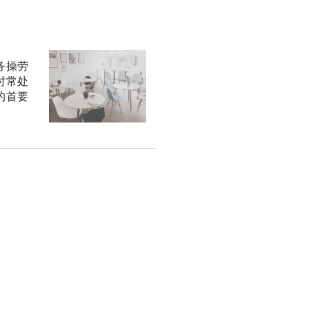
务操劳
时常处
的首要