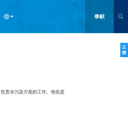
奉献
语
法语
罗马尼亚语
波兰语
越南语
塞尔维亚语
柬埔寨语
正
體
会的九个标志？
什么是九标志事工？
神学
福音传讲与宣教
问答
成
A），负责水污染方面的工作。他也是