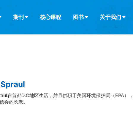
期刊
核心课程
图书
关于我们
查看全部
查看全部
葡萄牙语
俄语
乌兹别克语
达里语
波斯
韩语
土耳其语
阿拉伯语
阿尔巴尼亚语
栏目
其他的模式
什么是健康教
教会带领
书评
解经式讲道与
访谈
 Spraul
 Spraul在首都D.C地区生活，并且供职于美国环境保护局（EP
信会的长老。