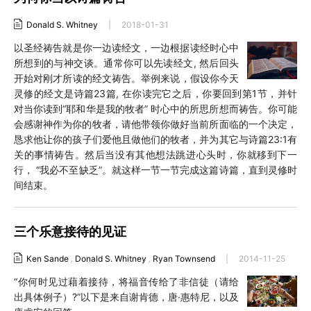
Donald S. Whitney
|
2018-01-31
以圣经祷告就是你一边读经文，一边根据读经时心中
所想到的与神交谈。通常你可以先读经文, 然后回头
开始对刚才所读的经文祷告。举例来说，假设你今天
灵修的经文是诗篇23篇, 在你读完它之后，你要回到第1节，并针
对当你读到“耶和华是我的牧者” 时心中的所思所想而祷告。你可能
会感谢神作为你的牧者，请他带领你做好当前所面临的一个决定，
恳求他让你的孩子们爱他且做他们的牧者，并为其它与诗篇23:1有
关的事情祷告。然后当没有其他想法跳进心头时，你就移到下一
行， “我必不至缺乏”。就这样一节一节完成这篇诗篇，直到灵修时
间结束。
三个乐意接待的见证
Ken Sande
,
Donald S. Whitney
,
Ryan Townsend
|
2014-11-25
“你何时见过藉着接待，将福音传给了非信徒（请给
出具体例子）?”以下是来自谢肯德，唐·惠特尼，以及