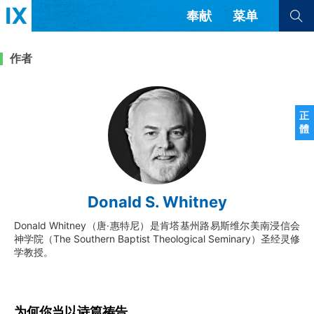
奉献
菜单
查看全部
查看全部
作者
文章
书评
访谈
问答
正
體
来信
隐私条款
其他的模式
教会带领
解经式讲道与神学
Donald S. Whitney
简体中文
正體中文
英语
福音传讲与宣教
成员制与教会纪律
Donald Whitney（唐·惠特尼）是肯塔基州路易斯维尔美南浸信会
西班牙语
葡萄牙语
俄语
神学院（The Southern Baptist Theological Seminary）圣经灵修
乌兹别克语
达里语
波斯语
学教授。
团契生活与祷告
法语
罗马尼亚语
波兰语
越南语
意大利语
德语
韩语
土耳其语
阿拉伯语
为何你当以诗篇祷告
阿尔巴尼亚语
塞尔维亚语
柬埔寨语