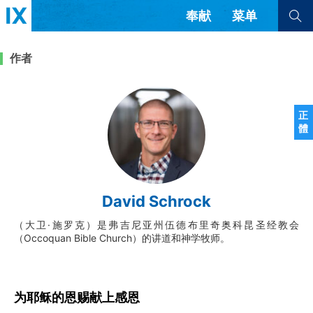
奉献
菜单
查看全部
查看全部
作者
文章
书评
访谈
问答
正
體
来信
隐私条款
其他的模式
教会带领
解经式讲道与神学
David Schrock
简体中文
正體中文
英语
福音传讲与宣教
成员制与教会纪律
（大卫·施罗克）是弗吉尼亚州伍德布里奇奥科昆圣经教会
西班牙语
葡萄牙语
俄语
（Occoquan Bible Church）的讲道和神学牧师。
乌兹别克语
达里语
波斯语
团契生活与祷告
法语
罗马尼亚语
波兰语
越南语
意大利语
德语
韩语
土耳其语
阿拉伯语
为耶稣的恩赐献上感恩
阿尔巴尼亚语
塞尔维亚语
柬埔寨语