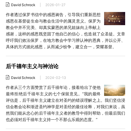
David Schrock
|
2026-01-27
作者透过保罗书信中的感恩祷告，引导我们重新思想
感恩在基督徒生命与教会生活中的属灵意义。保罗为
教会中并不完美、却真实蒙恩的弟兄姐妹向上帝献上
感谢，这样的感恩既坚固了他自己的信心，也造就了众圣徒。文章
呼吁我们效法保罗，在地方教会中学习辨认神的恩典，并以公开、
具体的方式彼此感恩，从而减少纷争，建立合一，荣耀基督。
后千禧年主义与神治论
David Schrock
|
2024-02-13
作者从三个方面赞赏了后千禧年论，接着给出了使他
最终拒绝后千禧年主义的七个保留意见。“我的最终
评估是，后千禧年主义建立在对圣约的错误理解之上。我们坚信浸
信会教会论和渐进圣约神学是对圣经的最佳诠释，对我们来说，虽
然我们能从忠心的后千禧年主义者的教导中得到帮助，但最后我们
也必须对后千禧年主义持一个不那么乐观的态度。”