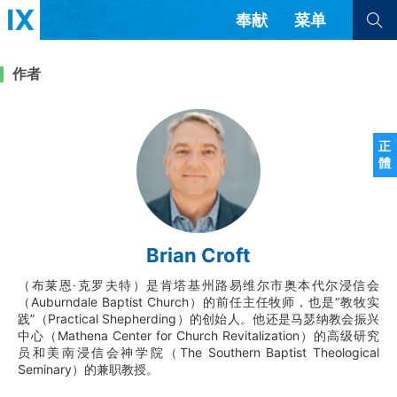
奉献
菜单
查看全部
查看全部
作者
文章
书评
访谈
问答
正
體
来信
隐私条款
其他的模式
教会带领
解经式讲道与神学
Brian Croft
简体中文
正體中文
英语
福音传讲与宣教
成员制与教会纪律
（布莱恩·克罗夫特）是肯塔基州路易维尔市奥本代尔浸信会
西班牙语
葡萄牙语
俄语
（Auburndale Baptist Church）的前任主任牧师，也是“教牧实
乌兹别克语
达里语
波斯语
践”（Practical Shepherding）的创始人。他还是马瑟纳教会振兴
团契生活与祷告
法语
罗马尼亚语
波兰语
中心（Mathena Center for Church Revitalization）的高级研究
越南语
意大利语
德语
员和美南浸信会神学院（The Southern Baptist Theological
Seminary）的兼职教授。
韩语
土耳其语
阿拉伯语
阿尔巴尼亚语
塞尔维亚语
柬埔寨语