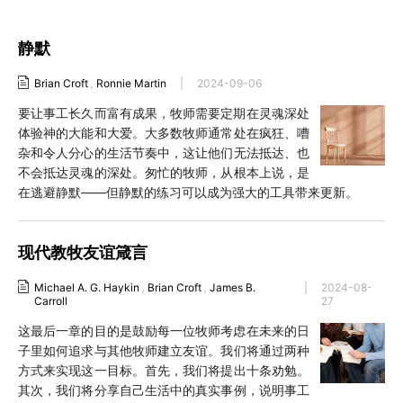
静默
Brian Croft
,
Ronnie Martin
|
2024-09-06
要让事工长久而富有成果，牧师需要定期在灵魂深处
体验神的大能和大爱。大多数牧师通常处在疯狂、嘈
杂和令人分心的生活节奏中，这让他们无法抵达、也
不会抵达灵魂的深处。匆忙的牧师，从根本上说，是
在逃避静默——但静默的练习可以成为强大的工具带来更新。
现代教牧友谊箴言
Michael A. G. Haykin
,
Brian Croft
,
James B.
|
2024-08-
Carroll
27
这最后一章的目的是鼓励每一位牧师考虑在未来的日
子里如何追求与其他牧师建立友谊。我们将通过两种
方式来实现这一目标。首先，我们将提出十条劝勉。
其次，我们将分享自己生活中的真实事例，说明事工