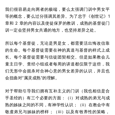
我们很容易走向两者的极端，要么太强调门训中男女平
等的概念，要么过分强调其差异。为了忠于《创世记》1
章和 2 章的内容以及使徒保罗的教训，成熟的基督徒门
训一定会坚持男女共通的地方，也坚持差异之处。
所以每个基督徒，无论是男是女，都需要活出悔改信靠
的生命。每个基督徒需要在神的真道与基督的样式上成
长。每个基督徒需要与信徒团契相交。但是如果教会儿
童主日学、查经小组或者每周的讲道都仅限于这些，我
们无形中会扼杀对合神心意的男女差异的认识，并且也
会扭曲对“属灵成熟”的理解。
对于帮助引导我们拥有互补主义的门训（我也相信是合
乎圣经的）有三个必要的方面：（i）对成熟的弟兄与成
熟的姊妹之间的不同，有神学性认识；（ii）在教会中有
敬虔弟兄与姊妹的榜样；（iii）以及有牧养性的策略，