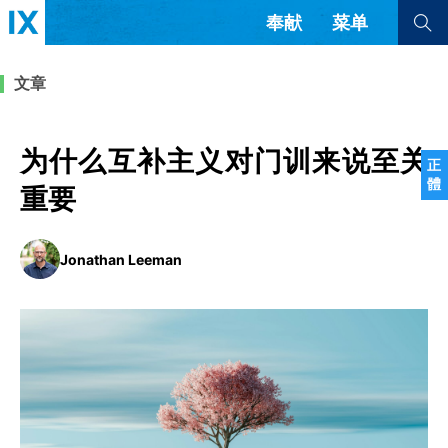
奉献
菜单
查看全部
查看全部
文章
文章
书评
访谈
问答
为什么互补主义对门训来说至关
正
體
来信
重要
隐私条款
其他的模式
Jonathan Leeman
教会带领
解经式讲道与神学
简体中文
正體中文
英语
福音传讲与宣教
成员制与教会纪律
西班牙语
葡萄牙语
俄语
乌兹别克语
达里语
波斯语
团契生活与祷告
法语
罗马尼亚语
波兰语
越南语
意大利语
德语
韩语
土耳其语
阿拉伯语
阿尔巴尼亚语
塞尔维亚语
柬埔寨语