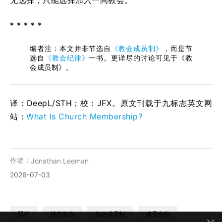
无选择，只能选择加入一间教会。
* * * * *
编者注：本文并非节选自
《教会成员制》
，而是节
选自
《教会纪律》
一书。更详尽的讨论可见于《教
会成员制》。
译：DeepL/STH；校：
JFX
。原文刊载于九标志英文网
站：
What Is Church Membership?
作者：
Jonathan Leeman
2026-07-03
盟约
地方教会
教会成员制
成员身份