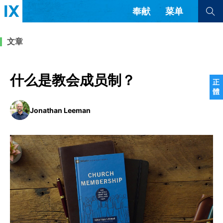
奉献
菜单
查看全部
查看全部
文章
文章
书评
访谈
问答
什么是教会成员制？
正
體
来信
Jonathan Leeman
隐私条款
其他的模式
教会带领
解经式讲道与神学
简体中文
正體中文
英语
福音传讲与宣教
成员制与教会纪律
西班牙语
葡萄牙语
俄语
乌兹别克语
达里语
波斯语
团契生活与祷告
法语
罗马尼亚语
波兰语
越南语
意大利语
德语
韩语
土耳其语
阿拉伯语
阿尔巴尼亚语
塞尔维亚语
柬埔寨语