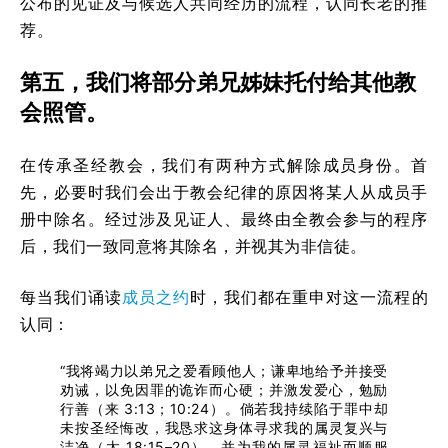
公布的见证及与候选人共同经历的流程，认同长老的推
荐。
第五，我们将部分弟兄姊妹托付给其他教
会照管。
在传承圣经教会，我们有两种方式解除成员身份。首
先，必要时我们会出于教会纪律的原因将某人从成员手
册中除名。经过涉及见证人、最终由全教会参与的程序
后，我们一致同意将其除名，并视其为非信徒。
每当我们诵读
成员之约
时，我们都在重申对这一流程的
认同：
“我将竭力以弟兄之爱看顾他人；谦卑地给予并接受
劝诫，以免因罪的诡诈而心硬；并激发爱心，勉励
行善（来 3:13；10:24）。倘若我持续陷于罪中却
未按圣经悔改，我恳求这身体寻求我的属灵复兴与
洁净（太 18:15–20），并为我的属灵福祉而顺服