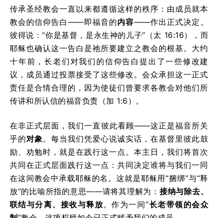
传承圣经教会一直以来都遵循这样的秩序：由成员就本
教会的信仰告白——即福音的
内容
——作出正式决定。
彼得说：“你是基督，是永生神的儿子”（太 16:16），而
耶稣也确认这一告白是祂所要建立之教会的根基。大约
十年前，长老们对我们的信仰告白提出了一些修改建
议，成员通过投票接受了这些修改。会众承担这一正式
责任是合情合理的，因为使徒们曾要求各教会对他们所
传讲和所认信的福音负责（加 1:6）。
在非正式层面，我们一直彼此看顾——这正是福音所关
乎的
对象
。每当我们凭爱心说诚实话，在基督里彼此鼓
励、劝勉时，就是在践行这一点。本主日，我们将首次
共同在正式层面践行这一点：共同决定谁将与我们一同
在这间教会中承载耶稣的名。这就是耶稣用“捆绑”与“释
放”的比喻所指的意思——请将其理解为：
接纳与除去、
联结与分离、接收与释放
。作为一间“
长老带领的会众
制
”教会，这项权柄如今已正式赋予我们的成员。