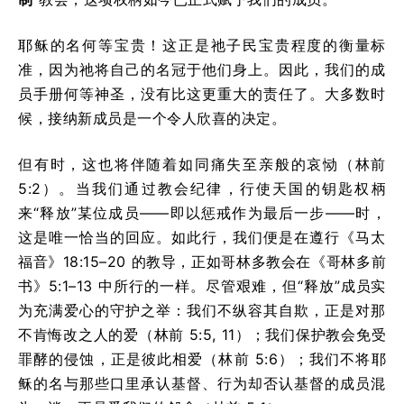
耶稣的名何等宝贵！这正是祂子民宝贵程度的衡量标
准，因为祂将自己的名冠于他们身上。因此，我们的成
员手册何等神圣，没有比这更重大的责任了。大多数时
候，接纳新成员是一个令人欣喜的决定。
但有时，这也将伴随着如同痛失至亲般的哀恸（林前
5:2）。当我们通过教会纪律，行使天国的钥匙权柄
来“释放”某位成员——即以惩戒作为最后一步——时，
这是唯一恰当的回应。如此行，我们便是在遵行《马太
福音》18:15–20 的教导，正如哥林多教会在《哥林多前
书》5:1–13 中所行的一样。尽管艰难，但“释放”成员实
为充满爱心的守护之举：我们不纵容其自欺，正是对那
不肯悔改之人的爱（林前 5:5, 11）；我们保护教会免受
罪酵的侵蚀，正是彼此相爱（林前 5:6）；我们不将耶
稣的名与那些口里承认基督、行为却否认基督的成员混