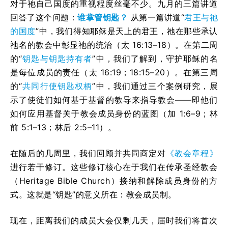
对于祂自己国度的重视程度丝毫不少。九月的三篇讲道
回答了这个问题：
谁掌管钥匙？
从第一篇讲道“
君王与祂
的国度
”中，我们得知耶稣是天上的君王，祂在那些承认
祂名的教会中彰显祂的统治（太 16:13–18）。在第二周
的“
钥匙与钥匙持有者
”中，我们了解到，守护耶稣的名
是每位成员的责任（太 16:19；18:15–20）。在第三周
的“
共同行使钥匙权柄
”中，我们通过三个案例研究，展
示了使徒们如何基于基督的教导来指导教会——即他们
如何应用基督关于教会成员身份的蓝图（加 1:6–9；林
前 5:1–13；林后 2:5–11）。
在随后的几周里，我们回顾并共同商定对
《教会章程》
进行若干修订。这些修订核心在于我们在传承圣经教会
（Heritage Bible Church）接纳和解除成员身份的方
式。这就是“钥匙”的意义所在：教会成员制。
现在，距离我们的成员大会仅剩几天，届时我们将首次