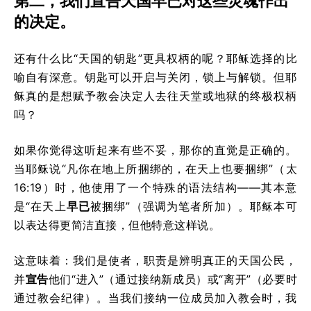
第二，我们宣告天国早已对这些灵魂作出
的决定。
还有什么比“天国的钥匙”更具权柄的呢？耶稣选择的比
喻自有深意。钥匙可以开启与关闭，锁上与解锁。但耶
稣真的是想赋予教会决定人去往天堂或地狱的终极权柄
吗？
如果你觉得这听起来有些不妥，那你的直觉是正确的。
当耶稣说“凡你在地上所捆绑的，在天上也要捆绑”（太
16:19）时，他使用了一个特殊的语法结构——其本意
是“在天上
早已
被捆绑”（强调为笔者所加）。耶稣本可
以表达得更简洁直接，但他特意这样说。
这意味着：我们是使者，职责是辨明真正的天国公民，
并
宣告
他们“进入”（通过接纳新成员）或“离开”（必要时
通过教会纪律）。当我们接纳一位成员加入教会时，我