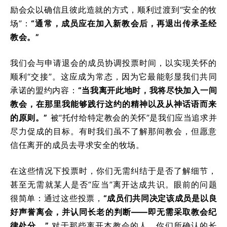
励会众以确信且彼此造就的方式，顺利过渡到“安全的牧
场”：
“通常，成员应在加入新教会后，再退出传承圣经
教会。”
我们会与申请退会的成员协调投票时间，以实现关怀的
顺利“交接”。这应成为常态，因为它最能彰显我们共同
承诺的盟约内容：
“当我离开此地时，我将尽快加入一间
教会，在那里我能够践行这约的精神以及从神话语而来
的原则。”
被“托付给特定教会的关怀”是我们应当追求并
尽力促成的目标。有时我们虽不了解那间教会，但愿意
信任离开的成员去寻求安全的牧场。
在这些情况下投票时，你们无需纠结于是否了解细节，
甚至无需就某人是否“应当”离开达成共识。眼前的问题
很简单：通过这些投票，
“成员们共同决定该成员是以良
好声誉离会，并认同长老的判断——即无需采取教会纪
律处分。”
对于那些离开本教会的人，你们所确认的长