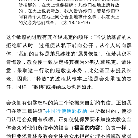
所捆绑的，在天上也要捆绑；凡你们在地上所释放
的，在天上也要释放。我又告诉你们，若是你们中
间有两个人在地上同心合意地求什么事，我在天上
的父必为他们成全。（太 18:15-19）
这个敏感的过程有其圣经规定的顺序：“当认信基督的人
拒绝听从时，过程便从私下转向公开，从个人转向群
体。”我们的目标是弟兄姊妹的“属灵恢复”。但若其仍不
肯悔改，教会便一致决定将其视为外邦人或税吏。请注
意，采取这一行动的是教会本身，此处甚至未提及长
老。因此，“释放”的过程从根本上说是会众承担的责
任。同样，“捆绑”或接纳成员也是如此。
会众拥有钥匙权柄的第二个论据来自新约书信。正如我
们在第三篇讲道“
共同行使钥匙权柄
”中所探讨的，使徒
们认定会众拥有权柄。正如使徒保罗要求加拉太教会全
体会众对他们所信奉的福音（
福音的内容
）负责一样，
他也要求哥林多教会全体会众承担起处理不肯悔改成员