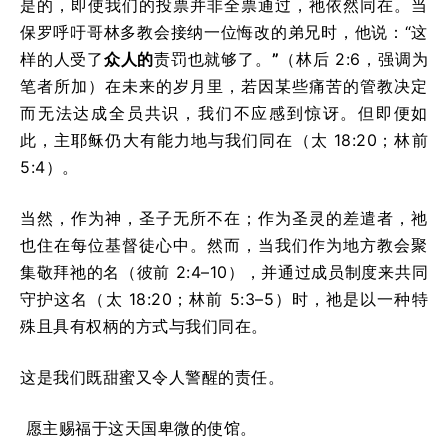
是的，即使我们的投票并非全票通过，祂依然同在。当
保罗呼吁哥林多教会接纳一位悔改的弟兄时，他说：“这
样的人受了
众人的
责罚也就够了。
”
（林后 2:6，强调为
笔者所加）在未来的岁月里，若因某些痛苦的管教决定
而无法达成全员共识，我们不应感到惊讶。但即便如
此，主耶稣仍大有能力地与我们同在（太 18:20；林前
5:4）。
当然，作为神，圣子无所不在；作为圣灵的差遣者，祂
也住在每位基督徒心中。然而，当我们作为地方教会聚
集敬拜祂的名（彼前 2:4–10），并通过成员制度来共同
守护这名（太 18:20；林前 5:3–5）时，祂是以一种特
殊且具有权柄的方式与我们同在。
这是我们既甜蜜又令人警醒的责任。
愿主赐福于这天国卑微的使馆。