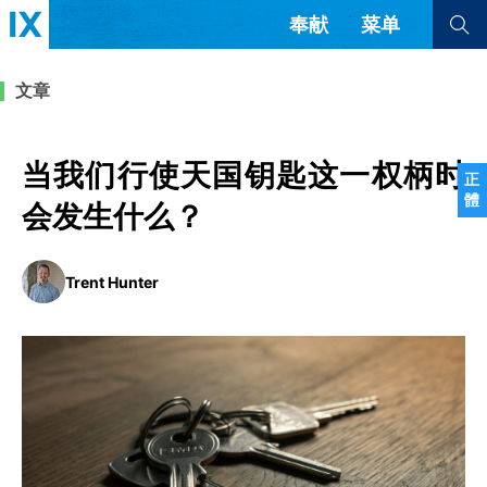
奉献
菜单
查看全部
查看全部
文章
文章
书评
访谈
问答
当我们行使天国钥匙这一权柄时
正
體
来信
会发生什么？
隐私条款
其他的模式
Trent Hunter
教会带领
解经式讲道与神学
简体中文
正體中文
英语
福音传讲与宣教
成员制与教会纪律
西班牙语
葡萄牙语
俄语
乌兹别克语
达里语
波斯语
团契生活与祷告
法语
罗马尼亚语
波兰语
越南语
意大利语
德语
韩语
土耳其语
阿拉伯语
阿尔巴尼亚语
塞尔维亚语
柬埔寨语