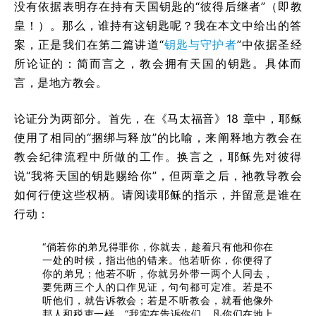
没有依据表明存在持有天国钥匙的“彼得后继者”（即教
皇！）。那么，谁持有这钥匙呢？我在本文中给出的答
案，正是我们在第二篇讲道“
钥匙与守护者
”中依据圣经
所论证的：简而言之，教会拥有天国的钥匙。具体而
言，是地方教会。
论证分为两部分。首先，在《马太福音》18 章中，耶稣
使用了相同的“捆绑与释放”的比喻，来阐释地方教会在
教会纪律流程中所做的工作。换言之，耶稣先对彼得
说“我将天国的钥匙赐给你”，但两章之后，祂教导教会
如何行使这些权柄。请阅读耶稣的指示，并留意是谁在
行动：
“倘若你的弟兄得罪你，你就去，趁着只有他和你在
一处的时候，指出他的错来。他若听你，你便得了
你的弟兄；他若不听，你就另外带一两个人同去，
要凭两三个人的口作见证，句句都可定准。若是不
听他们，就告诉教会；若是不听教会，就看他像外
邦人和税吏一样。“我实在告诉你们，凡你们在地上