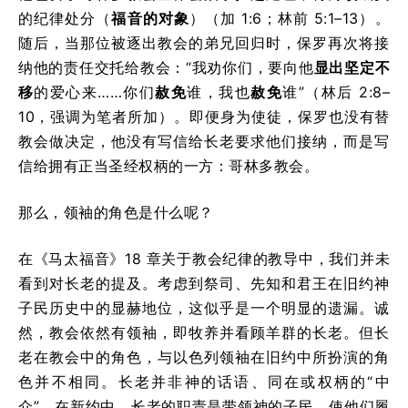
的纪律处分（
福音的对象
）（加 1:6；林前 5:1–13）。
随后，当那位被逐出教会的弟兄回归时，保罗再次将接
纳他的责任交托给教会：“我劝你们，要向他
显出坚定不
移
的爱心来……你们
赦免
谁，我也
赦免
谁”（林后 2:8–
10，强调为笔者所加）。即便身为使徒，保罗也没有替
教会做决定，他没有写信给长老要求他们接纳，而是写
信给拥有正当圣经权柄的一方：哥林多教会。
那么，领袖的角色是什么呢？
在《马太福音》18 章关于教会纪律的教导中，我们并未
看到对长老的提及。考虑到祭司、先知和君王在旧约神
子民历史中的显赫地位，这似乎是一个明显的遗漏。诚
然，教会依然有领袖，即牧养并看顾羊群的长老。但长
老在教会中的角色，与以色列领袖在旧约中所扮演的角
色并不相同。长老并非神的话语、同在或权柄的“中
介”。在新约中，长老的职责是带领神的子民，使他们履