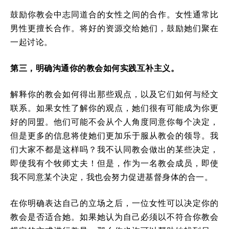
鼓励你教会中志同道合的女性之间的合作。女性通常比
男性更擅长合作。将好的资源交给她们，鼓励她们聚在
一起讨论。
第三，明确沟通你的教会如何实践互补主义。
解释你的教会如何得出那些观点，以及它们如何与经文
联系。如果女性了解你的观点，她们很有可能成为你更
好的同盟。他们可能不会从个人角度同意你每个决定，
但是更多的信息将使她们更加乐于服从教会的领导。我
们大家不都是这样吗？我不认同教会做出的某些决定，
即使我有个牧师丈夫！但是，作为一名教会成员，即使
我不同意某个决定，我也会努力促进基督身体的合一。
在你明确表达自己的立场之后，一位女性可以决定你的
教会是否适合她。如果她认为自己必须以不符合你教会