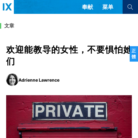
奉献
菜单
查看全部
查看全部
文章
文章
书评
访谈
问答
欢迎能教导的女性，不要惧怕她
正
體
来信
们
隐私条款
其他的模式
Adrienne Lawrence
教会带领
解经式讲道与神学
简体中文
正體中文
英语
福音传讲与宣教
成员制与教会纪律
西班牙语
葡萄牙语
俄语
乌兹别克语
达里语
波斯语
团契生活与祷告
法语
罗马尼亚语
波兰语
越南语
意大利语
德语
韩语
土耳其语
阿拉伯语
阿尔巴尼亚语
塞尔维亚语
柬埔寨语