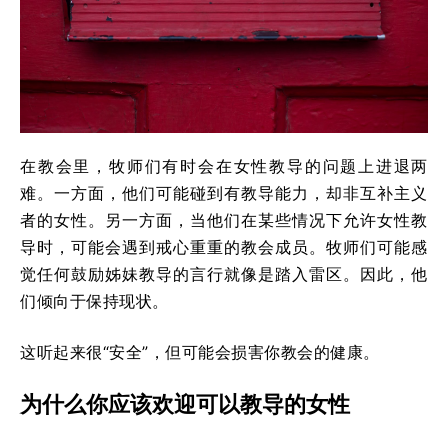
在教会里，牧师们有时会在女性教导的问题上进退两
难。一方面，他们可能碰到有教导能力，却非互补主义
者的女性。另一方面，当他们在某些情况下允许女性教
导时，可能会遇到戒心重重的教会成员。牧师们可能感
觉任何鼓励姊妹教导的言行就像是踏入雷区。因此，他
们倾向于保持现状。
这听起来很“安全”，但可能会损害你教会的健康。
为什么你应该欢迎可以教导的女性