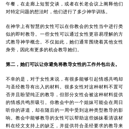
午餐，在走廊上短暂交谈，或者在长老会议上阐释他们
对特定问题的想法时，他们进行了多少神学训练。
在神学上有智慧的女性可以在你教会的女性当中进行类
似的即时教导。一些女性可以通过女性更容易理解的方
式教导神学概念。不仅如此，她们通常围绕着其他女性
身旁，因此有更多的机会教导她们。
第二，她们可以让你避免将教导女性的工作外包出去。
不幸的是，对于女性来说，有很多能够引起情感共鸣却
与圣经教导有出入的材料。很多女性对这种材料不置可
否并且盼望纯正的教导，但部分女性会被这种材料提供
的情感共鸣所吸引。你教会中的一个姐妹可能会在周日
听你的讲道，却在随后的一周中受到这种类型教导的影
响。教会中能够教导的女性可以帮助这些姊妹看清该材
料在经文支持上的缺乏，并提供符合圣经要求的教导来