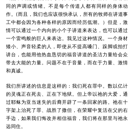
同的声调或情绪。不是每个传道人都有同样的身体动
作。(而且，我们也应该很快承认，所有的牧师在讲道事
工中都会因为各种各样的原因而经历低潮。）但是，激
情可以通过一个内向的小个子讲道来表达，也可以通过
一个雷鸣般的巨人来表达。我见过这种情况。一个身材
矮小、声音轻柔的人，即使从不提高嗓门、跺脚或拍打
讲台，也能用他热血恳切的福音讲道的圣洁力量给会众
带去大能的力量。问题不在于音量，而在于力量、激情
和真诚。
我们所讲述的信息是这样的：我们死在罪中。数以亿计
的灵魂正在死去、正在下地狱。但上帝以祂的大爱，通
过耶稣为亚当迷失的后裔开辟了一条回家的路。祂在十
字架上治死了罪、战胜了撒但，在荣耀中复活在父的右
手边，如果我们悔改并相信福音，我们将在那里与祂永
远同住。