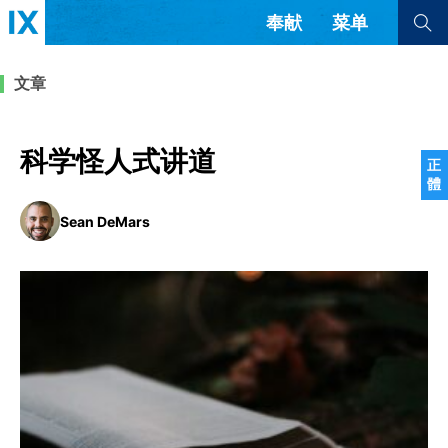
奉献
菜单
查看全部
查看全部
文章
文章
书评
访谈
问答
科学怪人式讲道
正
體
来信
Sean DeMars
隐私条款
其他的模式
教会带领
解经式讲道与神学
简体中文
正體中文
英语
福音传讲与宣教
成员制与教会纪律
西班牙语
葡萄牙语
俄语
乌兹别克语
达里语
波斯语
团契生活与祷告
法语
罗马尼亚语
波兰语
越南语
意大利语
德语
韩语
土耳其语
阿拉伯语
阿尔巴尼亚语
塞尔维亚语
柬埔寨语