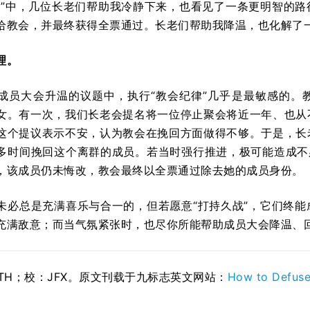
论”中，几位长老们帮助我冷静下来，也看见了一条更明智的
给教会，并最终获得全票通过。长老们帮助我降温，也化解了
理。
成员大会升温的议题中，执行“教会纪律”几乎是最敏感的。
女。有一次，我们长老会提名将一位停止聚会将近一年、也从
这个提议表示不安，认为教会在挽回方面做得不够。于是，长
多时间挽回这个离群的成员。若当时强行推进，极可能造成不
，该成员仍未悔改，教会最终以全票通过除去她的成员身份。
未必总是充满喜乐与合一的，但若愿意“打持久战”，它们终
充满敌意；而当气氛紧张时，也尽你所能帮助成员大会降温、
STH；校：
JFX
。原文刊载于九标志英文网站：
How to Defuse