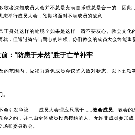
多牧者深知成员大会并不总是充满喜乐或总是合一的；因此
忧虑举行成员大会，预期将面对不满成员的敌意。
己正身处这样的处境？如果是这样，请不要灰心。教会文化
而就，但通过祷告与耐心的带领，你们教会的成员大会终能重
之前：
“防患于未然”胜于亡羊补牢
及的范围内，应竭力避免成员会议陷入敌对状态。以下五项
门。
不会引发争议——成员大会理应只属于……
教会成员
。教会的
教会之约，并已由全体成员投票接纳的人。允许非成员参加成
立场和委身教会。