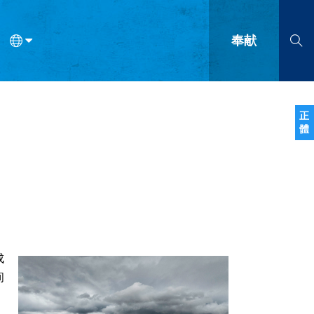
奉献
语
法语
罗马尼亚语
波兰语
越南语
塞尔维亚语
柬埔寨语
正
體
会的九个标志？
什么是九标志事工？
神学
福音传讲与宣教
问答
成
成
间