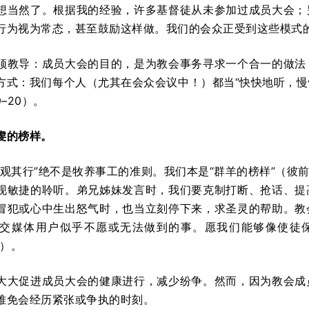
想当然了。根据我的经验，许多基督徒从未参加过成员大会；
行为视为常态，甚至鼓励这样做。我们的会众正受到这些模式
须教导：成员大会的目的，是为教会事务寻求一个合一的做法
方式：我们每个人（尤其在会众会议中！）都当“快快地听，
9–20）。
虔的榜样。
不观其行”绝不是牧养事工的准则。我们本是“群羊的榜样”（彼前
现敏捷的聆听。弟兄姊妹发言时，我们要克制打断、抢话、提
冒犯或心中生出怒气时，也当立刻停下来，求圣灵的帮助。教
交媒体用户似乎不愿或无法做到的事。愿我们能够像使徒保
1）。
大大促进成员大会的健康进行，减少纷争。然而，因为教会成
难免会经历紧张或争执的时刻。