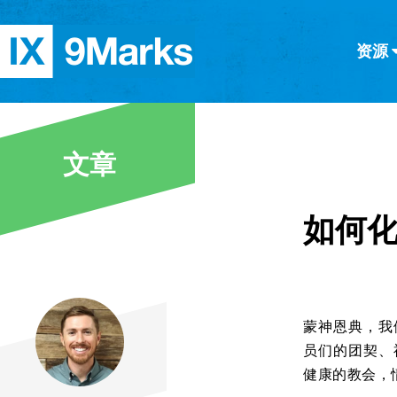
资源
简体中文
正體中文
英语
西班牙语
意大利语
德语
分类
文章
隐私条款
文章
如何
蒙神恩典，我
员们的团契、
健康的教会，