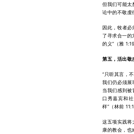
但我们可能太
论中的不敬虔
因此，牧者必
了寻求合一的
的义”（雅 1:1
第五，活出敬
“只听其言，
我们仍必须展
当我们感到被
口秀嘉宾和社
样”（林前 11:
这五项实践将
康的教会，也