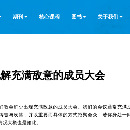
期刊
核心课程
图书
关于我们
查看全部
查看全部
葡萄牙语
俄语
乌兹别克语
达里语
波斯
韩语
土耳其语
阿拉伯语
阿尔巴尼亚语
栏目
其他的模式
什么是健康教
教会带领
书评
解经式讲道与
访谈
化解充满敌意的成员大会
们教会鲜少出现充满敌意的成员大会。我们的会议通常充满
祷告与欢笑，并以重要而具体的方式招聚会众。若你身处一
情况大概也是如此。