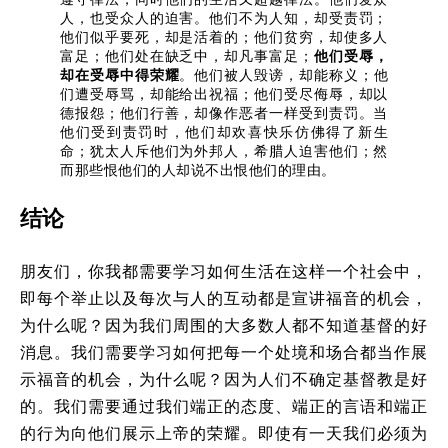
人，也受众人的迫害。他们不为人知，却受责罚；
他们似乎要死，却是活着的；他们贫穷，却使多人
富足；他们处在缺乏中，却凡事富足；
他们受辱，
却在受辱中得荣耀
。他们被人毁谤，却能称义；他
们遭受辱骂，却能给出祝福；他们受尽侮辱，却以
德报怨；他们行善，却像作恶者一样受到责罚。当
他们受到责罚时，他们却欢喜快乐仿佛得了新生
命；犹太人斥他们为外邦人，希腊人迫害他们；然
而那些恨他们的人却说不出恨他们的理由。
结论
朋友们，你我都需要学习如何生活在这样一个社会中，
即每个举止以及每次与人的互动都是宣讲福音的机会，
为什么呢？因为我们周围的大多数人都不知道基督的好
消息。我们需要学习如何把每一个处境和场合都当作展
示福音的机会，为什么呢？因为人们不确定基督教是好
的。我们需要通过我们端正的态度、端正的言语和端正
的行为向他们展示上帝的荣耀。即使有一天我们必须为