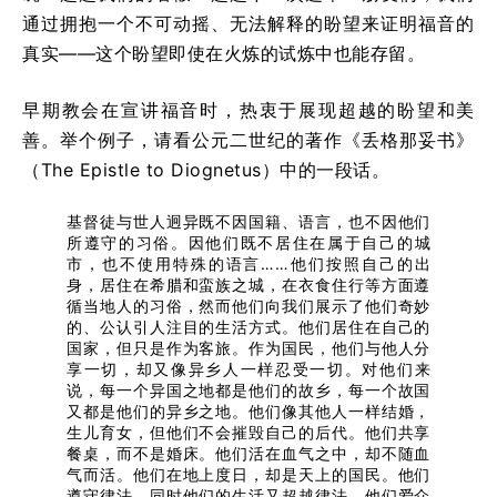
通过拥抱一个不可动摇、无法解释的盼望来证明福音的
真实——这个盼望即使在火炼的试炼中也能存留。
早期教会在宣讲福音时，热衷于展现超越的盼望和美
善。举个例子，请看公元二世纪的著作《丢格那妥书》
（The Epistle to Diognetus）中的一段话。
基督徒与世人迥异既不因国籍、语言，也不因他们
所遵守的习俗。因他们既不居住在属于自己的城
市，也不使用特殊的语言……他们按照自己的出
身，居住在希腊和蛮族之城，在衣食住行等方面遵
循当地人的习俗，然而他们向我们展示了他们奇妙
的、公认引人注目的生活方式。他们居住在自己的
国家，但只是作为客旅。作为国民，他们与他人分
享一切，却又像异乡人一样忍受一切。对他们来
说，每一个异国之地都是他们的故乡，每一个故国
又都是他们的异乡之地。他们像其他人一样结婚，
生儿育女，但他们不会摧毁自己的后代。他们共享
餐桌，而不是婚床。他们活在血气之中，却不随血
气而活。他们在地上度日，却是天上的国民。他们
遵守律法，同时他们的生活又超越律法。他们爱众