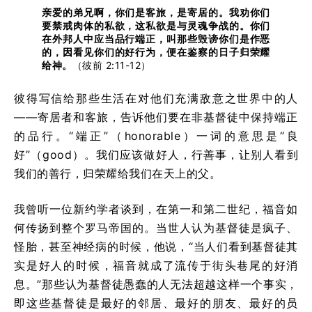
亲爱的弟兄啊，你们是客旅，是寄居的。我劝你们
要禁戒肉体的私欲，这私欲是与灵魂争战的。你们
在外邦人中应当品行端正，叫那些毁谤你们是作恶
的，因看见你们的好行为，便在鉴察的日子归荣耀
给神。
（彼前 2:11-12）
彼得写信给那些生活在对他们充满敌意之世界中的人
——寄居者和客旅，告诉他们要在非基督徒中保持端正
的品行。“端正”（honorable）一词的意思是“良
好”（good）。我们应该做好人，行善事，让别人看到
我们的善行，归荣耀给我们在天上的父。
我曾听一位新约学者谈到，在第一和第二世纪，福音如
何传扬到整个罗马帝国的。当世人认为基督徒是疯子、
怪胎，甚至神经病的时候，他说，“当人们看到基督徒其
实是好人的时候，福音就成了流传于街头巷尾的好消
息。”那些认为基督徒愚蠢的人无法超越这样一个事实，
即这些基督徒是最好的邻居、最好的朋友、最好的员