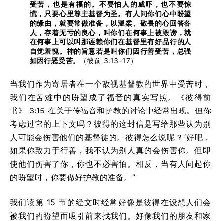
受苦，也是有福的。不要怕人的威吓，也不要惊
慌，只要心里尊主基督为圣。有人问你们心中盼望
的缘由，就要常做准备，以温柔、敬畏的心回答各
人，存着无亏的良心，叫你们在何事上被毁谤，就
在何事上可以叫那诬赖你们在基督里有好品行的人
自觉羞愧。神的旨意若是叫你们因行善受苦，总强
如因行恶受苦。
（彼前 3:13–17）
当我们作为寄居者在一个敌视基督教的世界中受苦时，
我们在苦难中的盼望成了福音的真实写照。《彼得前
书》 3:15 在关于传福音和护教的讨论中经常出现。但你
考虑过它的上下文吗？彼得的这封信是写给那些认为别
人可能会伤害他们的基督徒的。彼得怎么说呢？“好吧，
如果你致力于行善，我不认为别人真的会伤害你。但即
使他们伤害了你，你也不必害怕。相反，当有人问起你
的盼望时，你要做好护教的准备。”
我们读第 15 节的经文时经常好像是彼得在设想人们会
被我们的盼望而吸引前来找我们。好像我们的朋友和家