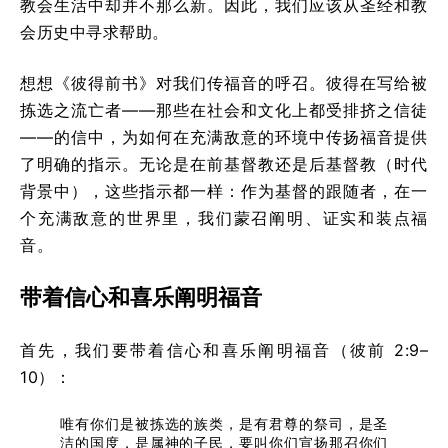
教会生活中却并不那么新。因此，我们应该从圣经和教
会历史中寻求帮助。
想想《彼得前书》对我们传福音的呼召。彼得在写给被
拣选之流亡者——那些在社会和文化上都受排挤之信徒
——的信中，为如何在充满敌意的环境中传扬福音提供
了明确的指示。无论是在前基督教还是后基督教（时代
背景中），这些指示都一样：作为基督的跟随者，在一
个充满敌意的世界里，我们蒙召阐明、证实和装点福
音。
带着信心和喜乐阐明福音
首先，我们要带着信心和喜乐阐明福音（彼前 2:9–
10）：
唯有你们是被拣选的族类，是有君尊的祭司，是圣
洁的国度，是属神的子民，要叫你们宣扬那召你们