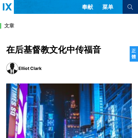
奉献
菜单
查看全部
查看全部
文章
文章
书评
访谈
问答
在后基督教文化中传福音
正
體
来信
Elliot Clark
隐私条款
其他的模式
教会带领
解经式讲道与神学
简体中文
正體中文
英语
福音传讲与宣教
成员制与教会纪律
西班牙语
葡萄牙语
俄语
乌兹别克语
达里语
波斯语
团契生活与祷告
法语
罗马尼亚语
波兰语
越南语
意大利语
德语
韩语
土耳其语
阿拉伯语
阿尔巴尼亚语
塞尔维亚语
柬埔寨语