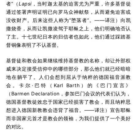
者”（
Lapsi
，当时迦太基的迫害尤为严重，许多基督徒
通过签署声明证明已向罗马众神献祭，从而避免迫害或
没收财产。后来这些人称为“堕落者”。——译注）向凯
撒烧香，从而让凯撒凌驾于耶稣之上，他们明确地否认
了主。十七世纪日本的归信者也如此，他们通过踩踏基
督铜像表明了不认基督。
基督徒和教会如果继续维持基督教的名称，却让外部权
威来决定接受信仰中的哪些部分，那么他们就已经暗暗
地在躺平了。人们会想到屈从于纳粹的德国福音派教
会。卡尔·巴特（Karl Barth）的《巴门宣言》
（Barmen Declaration，参加巴门会议的代表们认为，
德国基督教徒效忠于国家已经损害了教会，而且纳粹思
想进入德国新教教会违背了福音。——译注）宣告耶稣
而非国家元首才是教会的领袖，为我们提供了一个美好
的对比。