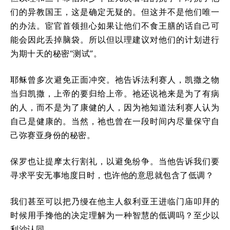
们的异教国王，这是确定无疑的。但这并不是他们唯一
的办法。宦官首领担心如果让他们不食王膳的话自己可
能会因此丢掉脑袋。所以但以理建议对他们的计划进行
为期十天的秘密“测试”。
耶稣曾多次避免正面冲突。祂告诉法利赛人，凯撒之物
当归凯撒，上帝的要归给上帝。祂还说祂来是为了有病
的人，而不是为了康健的人，因为祂知道法利赛人认为
自己是健康的。当然，祂也曾在一段时间内尽量保守自
己弥赛亚身份的秘密。
保罗也让提摩太行割礼，以避免纷争。当他告诉我们要
寻求平安无事地度日时，也许他的意思就包含了低调？
我们甚至可以把乃缦在他主人叙利亚王进临门庙叩拜的
时候用手搀他的决定理解为一种智慧的低调吗？至少以
利沙认同。