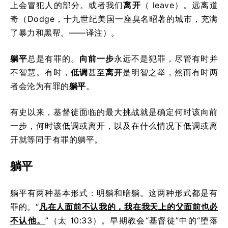
上会冒犯人的部分。或者我们
离开
（ leave）。远离道
奇（Dodge，十九世纪美国一座臭名昭著的城市，充满
了暴力和黑帮。——译注）。
躺平
总是有罪的。
向前一步
永远不是犯罪，尽管有时并
不智慧。有时，
低调
甚至
离开
是明智之举，然而有时两
者会沦为有罪的
躺平
。
有史以来，基督徒面临的最大挑战就是确定何时该向前
一步，何时该低调或离开，以及在什么情况下低调或离
开就等同于有罪的躺平。
躺平
躺平有两种基本形式：明躺和暗躺。这两种形式都是有
罪的。“
凡在人面前不认我的，我在我天上的父面前也必
不认他。
”（太 10:33）。早期教会“基督徒”中的“堕落