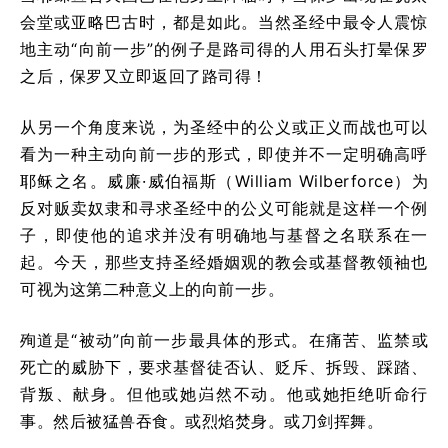
会堂或亚略巴古时，都是如此。当然圣经中最令人震惊
地主动“向前一步”的例子是路司得的人用石头打晕保罗
之后，保罗又立即返回了路司得！
从另一个角度来说，为圣经中的公义或正义而战也可以
看为一种主动向前一步的形式，即使并不一定明确高呼
耶稣之名。威廉·威伯福斯（William Wilberforce）为
反对贩卖奴隶和寻求圣经中的公义可能就是这样一个例
子，即使他的追求并没有明确地与基督之名联系在一
起。今天，那些支持圣经婚姻观的教会或基督教领袖也
可视为这第二种意义上的向前一步。
殉道是“被动”向前一步最具体的形式。在痛苦、监禁或
死亡的威胁下，要求基督徒否认、贬斥、拆毁、踩踏、
背叛、献身。但他或她岿然不动。他或她拒绝听命行
事。然后被猛兽吞食。或烈焰焚身。或刀剑挥舞。