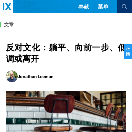
奉献
菜单
查看全部
查看全部
文章
文章
书评
访谈
问答
反对文化：躺平、向前一步、低
正
體
来信
调或离开
隐私条款
其他的模式
Jonathan Leeman
教会带领
解经式讲道与神学
简体中文
正體中文
英语
福音传讲与宣教
成员制与教会纪律
西班牙语
葡萄牙语
俄语
乌兹别克语
达里语
波斯语
团契生活与祷告
法语
罗马尼亚语
波兰语
越南语
意大利语
德语
韩语
土耳其语
阿拉伯语
阿尔巴尼亚语
塞尔维亚语
柬埔寨语