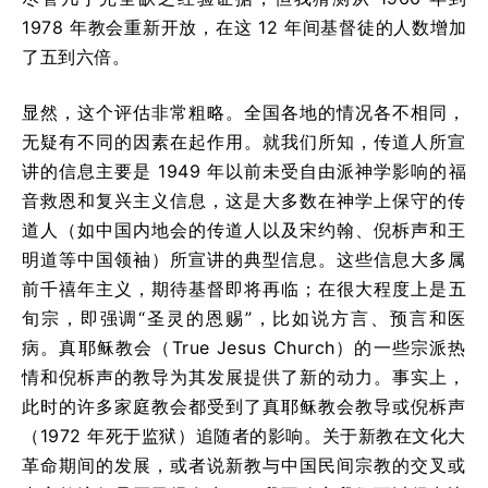
1978 年教会重新开放，在这 12 年间基督徒的人数增加
了五到六倍。
显然，这个评估非常粗略。全国各地的情况各不相同，
无疑有不同的因素在起作用。就我们所知，传道人所宣
讲的信息主要是 1949 年以前未受自由派神学影响的福
音救恩和复兴主义信息，这是大多数在神学上保守的传
道人（如中国内地会的传道人以及宋约翰、倪柝声和王
明道等中国领袖）所宣讲的典型信息。这些信息大多属
前千禧年主义，期待基督即将再临；在很大程度上是五
旬宗，即强调“圣灵的恩赐”，比如说方言、预言和医
病。真耶稣教会（True Jesus Church）的一些宗派热
情和倪柝声的教导为其发展提供了新的动力。事实上，
此时的许多家庭教会都受到了真耶稣教会教导或倪柝声
（1972 年死于监狱）追随者的影响。关于新教在文化大
革命期间的发展，或者说新教与中国民间宗教的交叉或