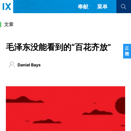
奉献
菜单
查看全部
查看全部
文章
文章
书评
访谈
问答
毛泽东没能看到的“百花齐放”
正
體
来信
Daniel Bays
隐私条款
其他的模式
教会带领
解经式讲道与神学
简体中文
正體中文
英语
福音传讲与宣教
成员制与教会纪律
西班牙语
葡萄牙语
俄语
乌兹别克语
达里语
波斯语
团契生活与祷告
法语
罗马尼亚语
波兰语
越南语
意大利语
德语
韩语
土耳其语
阿拉伯语
阿尔巴尼亚语
塞尔维亚语
柬埔寨语