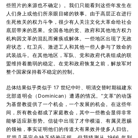
些照片的来源也不确定）。我们只能看到这些年发生在
人们身上或他们所亲眼目睹的轶事。由于高层正在进行
生死攸关的权力斗争，很少有人关注文化大革命给社会
底层带来的恶果。全国各地的党、政府和其他地方权力
机构因文革的混乱而瘫痪或解体。一些地区出现了无政
府状态，红卫兵、激进工人和其他一些人参与了致命的
武装战斗。在其他地区，军队、党和政府代表组成的联
盟维持着脆弱的稳定。在党和政府恢复之前，解放军对
整个国家保持着不稳定的控制。
总体结果似乎类似于 17 世纪中叶、明清交替时期福建东
北部道明会（Dominican）遭遇的情况。“文革”的动荡
为基督教提供了一个机会，一个发展的机会。在这些年
间，所有教会都成了家庭教会，其中一些教会显得非常
能够适应新形势。信徒中出现了才华横溢、有属灵恩赐
的领袖，事实证明他们的传道大有果效并使多人归信。
尽管几乎完全缺乏经验证据，但我猜测从 1966 年到