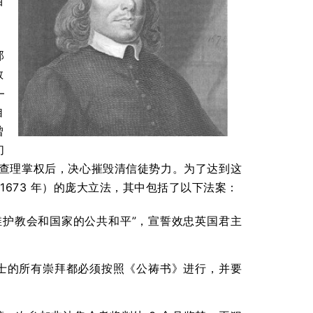
目
那
教
—
自
曾
们
复位。查理掌权后，决心摧毁清信徒势力。为了达到这
1-1673 年）的庞大立法，其中包括了以下法案：
了维护教会和国家的公共和平”，宣誓效忠英国君主
威尔士的所有崇拜都必须按照《公祷书》进行，并要