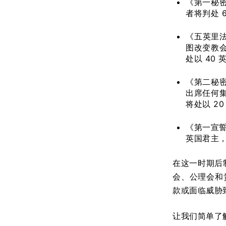
《第一秘密集
者将判处 
《五英里
图改变教
处以 40 
《第二秘密集
出席任何集会
将处以 20
《第一宣
英国君主，
在这一时期后
会、公理会和
款或面临威胁
让我们简单了