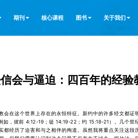
期刊
核心课程
图书
关于我们
查看全部
查看全部
葡萄牙语
俄语
乌兹别克语
达里语
波斯
韩语
土耳其语
阿拉伯语
阿尔巴尼亚语
栏目
其他的模式
什么是健康教
教会带领
书评
解经式讲道与
访谈
浸信会与逼迫：四百年的经验
教会在这个世界上存在的永恒特征。新约中的许多经文都证
，彼前 4:12-19；徒 14:19-22；约 15:18-21）。几个世
实都经历了迫害和与之相伴的殉道。虽然我将重点关注这段