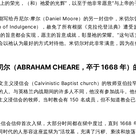
脸上的荣光，（和）祂爱的光辉”，以至于他非常愿意“与上帝的
写给丹尼尔·摩尔（Daniel Moore）的另一封信中，
ation of Indulgence），赦免了所有根据《克拉伦登
主的旨意都会实现，愿主的旨意成就，彰显祂的荣耀。”这句
会以祂认为最好的方式对待他。米切尔对此非常满意，因为在
尔（ABRAHAM CHEARE，卒于 1668 年）
义浸信会（Calvinistic Baptist church）的
的人。与英格兰内战期间的许多人不同，他没有参加战斗。他似乎
主义浸信会的牧师。当时教会有 150 名成员，但不知道教会
因浸信会信仰首次入狱，大部分时间都在狱中度过，直到 1668 
时代的人形容这座监狱为“活坟墓，充满了污秽、亵渎和放荡”。同