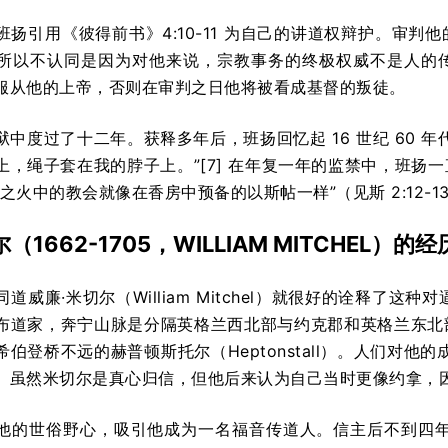
班扬引用《彼得前书》4:10-11 为自己的讲道权辩护。审
所以不认同是因为对他来说，宗教事务的终极权威不是人的
服从他的上帝，否则在审判之日他将被看成基督的叛徒。
狱中度过了十二年。获释多年后，班扬回忆起 16 世纪 60 
上，绳子套在我的脖子上。”[7] 在年复一年的监禁中，班扬
之火中的教会就像在香房中预备的以斯帖一样”（见斯 2:12-1
（1662-1705，WILLIAM MITCHEL）的经
道威廉·米切尔（William Mitchel）就很好的诠释了这种
布道家，奔宁山脉是分隔英格兰西北部与约克郡和英格兰东北部之
伯登桥不远的赫普顿斯托尔（Heptonstall）。人们对他
。虽然米切尔是真心归信，但他后来认为自己当时更像约拿，
他的世俗野心，吸引他成为一名福音传道人。信主后不到四年