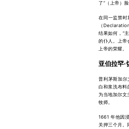
了“（上帝）
在同一监禁时期
（Declar
结果如何，“
的仆人。上帝
上帝的荣耀。
亚伯拉罕·切
普利茅斯加尔文主
白和浆洗布料
为当地加尔文
牧师。
1661 年他
关押三个月。同