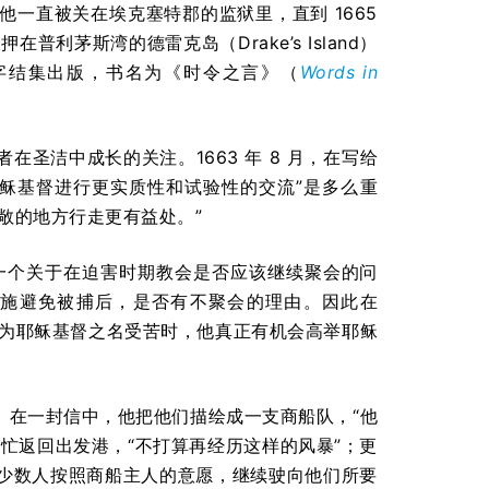
一直被关在埃克塞特郡的监狱里，直到 1665
利茅斯湾的德雷克岛（Drake’s Island）
名字结集出版，书名为《时令之言》（
Words in
圣洁中成长的关注。1663 年 8 月，在写给
稣基督进行更实质性和试验性的交流”是多么重
敞的地方行走更有益处。”
一个关于在迫害时期教会是否应该继续聚会的问
施避免被捕后，是否有不聚会的理由。因此在
“在为耶稣基督之名受苦时，他真正有机会高举耶稣
。在一封信中，他把他们描绘成一支商船队，“他
忙返回出发港，“不打算再经历这样的风暴”；更
少数人按照商船主人的意愿，继续驶向他们所要