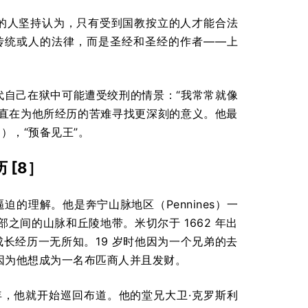
判他的人坚持认为，只有受到国教按立的人才能合法
传统或人的法律，而是圣经和圣经的作者——上
年代自己在狱中可能遭受绞刑的情景：“我常常就像
一直在为他所经历的苦难寻找更深刻的意义。他最
3），“预备见王”。
历 [8］
对逼迫的理解。他是奔宁山脉地区（Pennines）一
间的山脉和丘陵地带。米切尔于 1662 年出
的成长经历一无所知。19 岁时他因为一个兄弟的去
因为他想成为一名布匹商人并且发财。
，他就开始巡回布道。他的堂兄大卫·克罗斯利