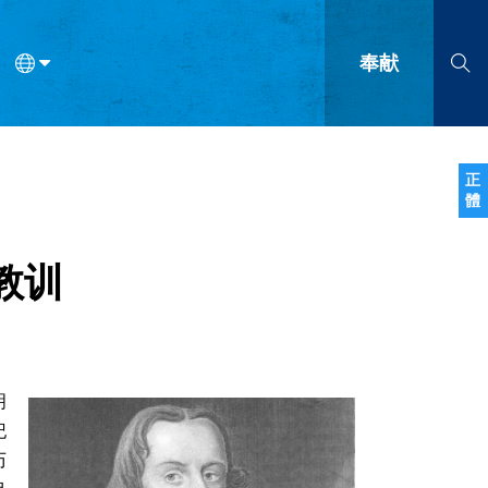
奉献
语
法语
罗马尼亚语
波兰语
越南语
塞尔维亚语
柬埔寨语
正
體
会的九个标志？
什么是九标志事工？
神学
福音传讲与宣教
问答
成
教训
明
纪
历