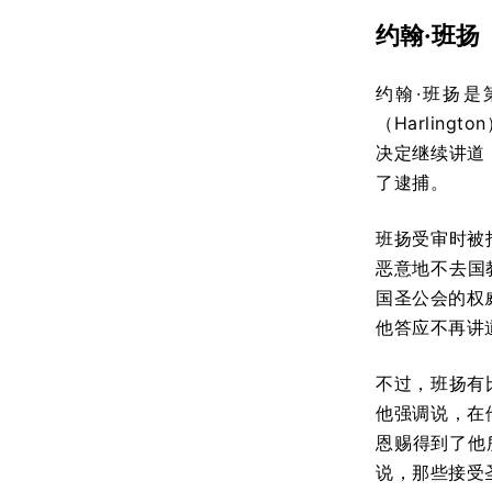
约翰·班扬（
约翰·班扬是
（Harlin
决定继续讲道
了逮捕。
班扬受审时被指
恶意地不去国教
国圣公会的权
他答应不再讲
不过，班扬有
他强调说，在
恩赐得到了他
说，那些接受