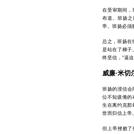
在受审期间，
布道。班扬之
帝。班扬必须
总之，班扬在
是站在了梯子
终坚信，“逼迫
威廉·米切尔
班扬的浸信会同
位不知疲倦的
生在离约克郡希
世而归信上帝
但上帝挫败了