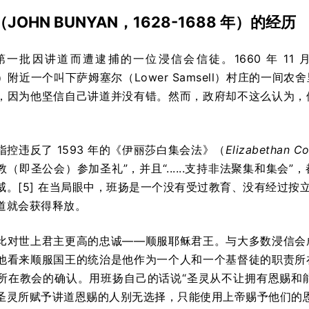
JOHN BUNYAN，1628-1688 年）的经历
第一批因讲道而遭逮捕的一位浸信会信徒。1660 年 11 
gton）附近一个叫下萨姆塞尔（Lower Samsell）村庄的
，因为他坚信自己讲道并没有错。然而，政府却不这么认为，
控违反了 1593 年的《伊丽莎白集会法》（
Elizabethan Co
（即圣公会）参加圣礼”，并且“......支持非法聚集和集
威。[5] 在当局眼中，班扬是一个没有受过教育、没有经过按
道就会获得释放。
比对世上君主更高的忠诚——顺服耶稣君王。与大多数浸信会
他看来顺服国王的统治是他作为一个人和一个基督徒的职责所
所在教会的确认。用班扬自己的话说“圣灵从不让拥有恩赐和能力
圣灵所赋予讲道恩赐的人别无选择，只能使用上帝赐予他们的