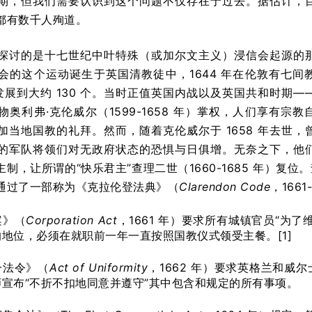
期，但我们需要认识到这个问题不仅存在于过去。据估计，
都有数千人殉道。
探讨的是十七世纪中叶特殊（或加尔文主义）浸信会起源的
会的这个运动诞生于英国清教徒中，1644 年在伦敦有七间
年发展到大约 130 个。当时正值英国内战以及英国共和时期—
奥利弗·克伦威尔（1599-1658 年）掌权，人们享有宗教
加当地国教的礼拜。然而，随着克伦威尔于 1658 年去世，
的军队将领们对无政府状态的恐惧与日俱增。无奈之下，他
制，让所谓的“快乐君主”查理二世（1660-1685 年）
通过了一部称为《克拉伦登法典》（
Clarendon Code
，166
案》（
Corporation Act
，1661 年）要求所有城镇官员“为
地位，必须在就职前一年一直按照国教仪式领受主餐。[1]
一法令》（
Act of Uniformity
，1662 年）要求英格兰和
宣布“不折不扣地同意并遵守”其中包含和规定的所有事项。