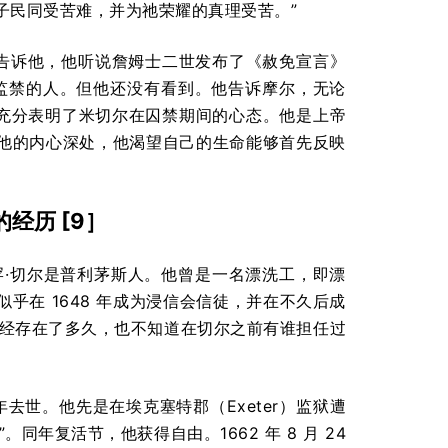
子民同受苦难，并为祂荣耀的真理受苦。”
米切尔告诉他，他听说詹姆士二世发布了《赦免宣言》
法典》遭受监禁的人。但他还没有看到。他告诉摩尔，无论
话充分表明了米切尔在囚禁期间的心态。他是上帝
他的内心深处，他渴望自己的生命能够首先反映
的经历 [9］
牧师亚伯拉罕·切尔是普利茅斯人。他曾是一名漂洗工，即漂
在 1648 年成为浸信会信徒，并在不久后成
已经存在了多久，也不知道在切尔之前有谁担任过
年去世。他先是在埃克塞特郡（Exeter）监狱遭
年复活节，他获得自由。1662 年 8 月 24