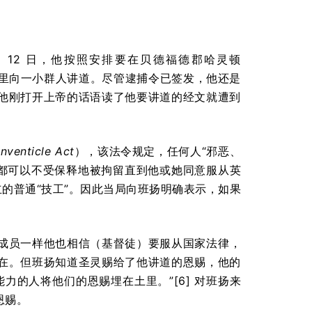
月 12 日，他按照安排要在贝德福德郡哈灵顿
一间农舍里向一小群人讲道。尽管逮捕令已签发，他还是
他刚打开上帝的话语读了他要讲道的经文就遭到
nventicle Act
），该法令规定，任何人“邪恶、
会”，都可以不受保释地被拘留直到他或她同意服从英
立的普通“技工”。因此当局向班扬明确表示，如果
成员一样他也相信（基督徒）要服从国家法律，
在。但班扬知道圣灵赐给了他讲道的恩赐，他的
的人将他们的恩赐埋在土里。”[6] 对班扬来
恩赐。