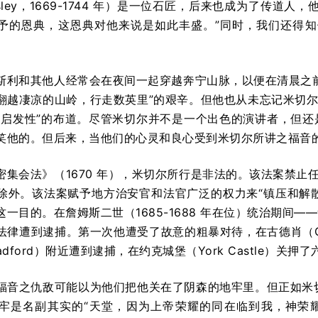
Crosley，1669-1744 年）是一位石匠，后来也成为了传
予的恩典，这恩典对他来说是如此丰盛。”同时，我们还得知
斯利和其他人经常会在夜间一起穿越奔宁山脉，以便在清晨之
翻越凄凉的山岭，行走数英里”的艰辛。但他也从未忘记米切尔
有启发性”的布道。尽管米切尔并不是一个出色的演讲者，但
笑他的。但后来，当他们的心灵和良心受到米切尔所讲之福音的
密集会法》（1670 年），米切尔所行是非法的。该法案禁止任
除外。该法案赋予地方治安官和法官广泛的权力来“镇压和解散
一目的。在詹姆斯二世（1685-1688 年在位）统治期间——
法律遭到逮捕。第一次他遭受了故意的粗暴对待，在古德肖（Go
adford）附近遭到逮捕，在约克城堡（York Castle）关押
福音之仇敌可能以为他们把他关在了阴森的地牢里。但正如米切尔在
牢是名副其实的“天堂，因为上帝荣耀的同在临到我，神荣耀的