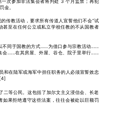
年）规定，第一次参加非法集会者将判处 3 个月监禁；再犯
的罚金。
法规的传教活动，要求所有传道人宣誓他们不会“试
活动甚至在任何公立或私立学校任教的不从国教者
..以不同于国教的方式……为借口参与宗教活动......
会......在其房屋、外屋、谷仓、院子里举行......
事官员和在陆军或海军中担任职务的人必须宣誓效忠
4]
了二等公民。这包括了加尔文主义浸信会、长老
国教者如果拒绝遵守这些法案，往往会被处以巨额罚
。