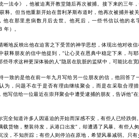
统一法令》，他被迫离开教堂随后再次被捕。接下来的三年，他
次获释。但当他重新开始在普利茅斯布道时，他再次被捕并被关押在普
 年，他在那里患病数月后去世。他死后，一些书信以他的
68 年）。
清晰地反映出他在迫害之下受苦的神学思想，体现出他对收信者在
中获释朋友的信中他提到，“让心灵在恩典中稳定下来，与耶
那些寻求这种更深体验的人“隐居在肮脏的监狱中，可能比在宽
持一致的是他在前一年九月写给另一位朋友的信，他回答了
认为，问题不在于是否有理由继续聚会，而是在采取合理措
 7 月，他写信给一位最近在崇拜聚会中遭受逮捕的朋友，告诉他
尔完全知道许多人因逼迫的开始而深感不安，有些人已经跌倒
满载货物，整装待发，从港口出发”，却遭遇了风暴。有些人匆
沉没，不知所踪；有些人则停泊在原地，希望风暴减弱。只有