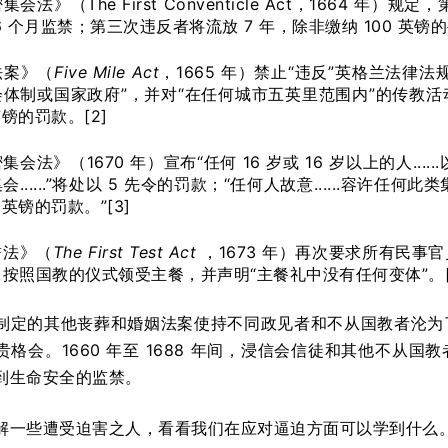
会法》（The First Conventicle Act，1664 
6 个月监禁；第三次违反者将流放 7 年，除非缴纳 100 英镑
法案》（
Five Mile Act
，1665 年）禁止“违反”英格兰法律
会体制或国家政府”，并对“在任何城市五英里范围内”的传教
英镑的罚款。[2]
会法》（1670 年）宣布“任何 16 岁或 16 岁以上的人....
......”将处以 5 先令的罚款；“任何人故意......容许任何此类集
 英镑的罚款。”[3]
誓法》（
The First Test Act
，1673 年）再次要求所有民
按照国教的仪式领受主餐，并声明“主餐礼中没有任何变体”。[
制定的其他丧葬和婚姻法案使持不同政见者和不从国教者沦为
贵格会。1660 年至 1688 年间，浸信会信徒和其他不从
到生命安全的监禁。
解一些遭受迫害之人，看看我们在应对逼迫方面可以学到什么