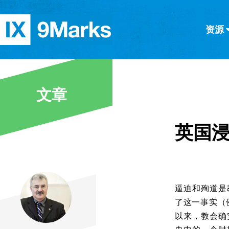
资源
简体中文
正體中文
英语
西班牙语
意大利语
德语
分类
文章
隐私条款
文章
英国
逼迫和殉道是
了这一事实（例如
以来，教会确