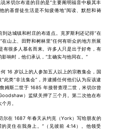
道人，他说米切尔布道的目的是“主要阐明福音中极其丰
他的基督徒生活是不知疲倦地“阅读、默想和祷
前到达城镇和村庄的布道点。克罗斯利还记得“在
“在山上、田野和树林里”任何有听众的地方所展
还是有很多人慕名而来。许多人只是出于好奇，有
影响时，他们承认，“主确实与他同在。”
何 16 岁以上的人参加五人以上的宗教集会，国
”此类“非法集会”，并逮捕任何他们认为应该逮
詹姆斯二世于 1685 年接替查理二世，米切尔曾
odshaw）监狱关押了三个月。第二次他在布
了六个月。
 1687 年春天从约克（York）写给朋友的
灵住在我身上。”（见彼前 4:14）。他领受