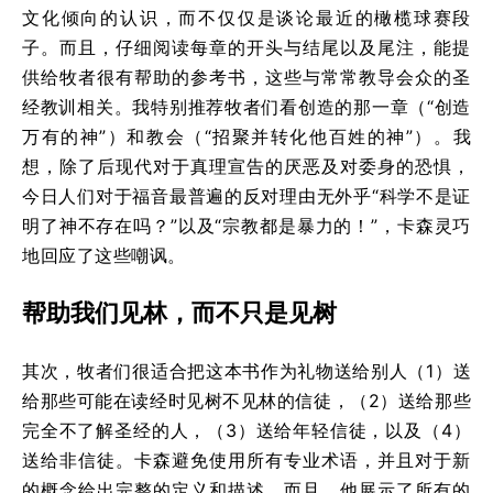
文化倾向的认识，而不仅仅是谈论最近的橄榄球赛段
子。而且，仔细阅读每章的开头与结尾以及尾注，能提
供给牧者很有帮助的参考书，这些与常常教导会众的圣
经教训相关。我特别推荐牧者们看创造的那一章（“创造
万有的神”）和教会（“招聚并转化他百姓的神”）。我
想，除了后现代对于真理宣告的厌恶及对委身的恐惧，
今日人们对于福音最普遍的反对理由无外乎“科学不是证
明了神不存在吗？”以及“宗教都是暴力的！”，卡森灵巧
地回应了这些嘲讽。
帮助我们见林，而不只是见树
其次，牧者们很适合把这本书作为礼物送给别人（1）送
给那些可能在读经时见树不见林的信徒，（2）送给那些
完全不了解圣经的人，（3）送给年轻信徒，以及（4）
送给非信徒。卡森避免使用所有专业术语，并且对于新
的概念给出完整的定义和描述。而且，他展示了所有的