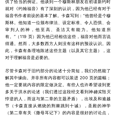
供了恰当的例证。他谈到一个穆斯林朋友在初读新约时
就对《约翰福音》有了深刻的认识，因为他已经有对于
福音书作者前设的基本了解。卡森写到：“他曾经是个穆
斯林。他知道一位颁布律法、设定标准、令人恐惧、会
审判人的神，他至高、圣洁又有能力。他知道所
有。”（119 页）因为他已经相信这些，福音对他而言说
得通。然而，大多数西方人则没有这样的预设认识。因
此，卡森有条理地陈述这些主题（以及其它主题），这
对于理解福音是必要的。
尽管卡森对于旧约部分的论述十分简短，我们仍然能了
解其中缘由。并非所有内容都可以装进 200 页的篇幅；
他一定要就内容的限定做决定。有些人也许希望读到更
多关于洪水的论述（我们透过这段经文看到神
确实
毁灭
悖逆的人，而这与第二章的主题矛盾），出埃及和逾越
节（卡森直接从燃烧的荆棘跳到十诫），圣殿的神学
（第二章有关《撒母耳记下》的内容是很好的讨论点，