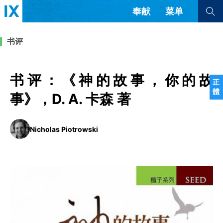
奉献
菜单
查看全部
查看全部
书评
文章
书评
访谈
问答
书评：《神的故事，你的故
正
體
来信
事》，D. A. 卡森 著
隐私条款
其他的模式
Nicholas Piotrowski
教会带领
解经式讲道与神学
简体中文
正體中文
英语
福音传讲与宣教
成员制与教会纪律
西班牙语
葡萄牙语
俄语
乌兹别克语
达里语
波斯语
团契生活与祷告
法语
罗马尼亚语
波兰语
越南语
意大利语
德语
韩语
土耳其语
阿拉伯语
阿尔巴尼亚语
塞尔维亚语
柬埔寨语