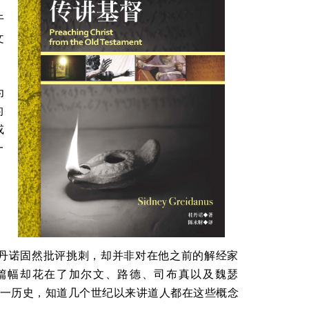
，
于
文
为
的
或
一
。
丹诺固然批评挑刺，却并非对在他之前的解经家
篇幅却花在了加尔文、路德、司布真以及魏瑟
阅读这一历史，知道几个世纪以来讲道人都在这些概念