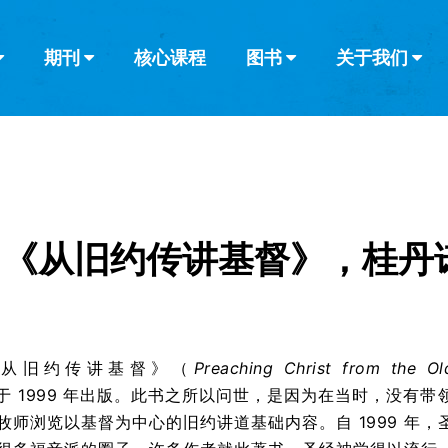
期刊
核心课程
图书
关于我们
查看全部
查看全部
葡萄牙语
俄语
乌兹别克语
达里语
波斯
韩语
土耳其语
阿拉伯语
阿尔巴尼亚语
栏目
其他的模式
什么是健康教
教会带领
书评
解经式讲道与
访谈
《从旧约传讲基督》，桂丹诺
《从旧约传讲基督》（
Preaching Christ from the Ol
于 1999 年出版。此书之所以问世，是因为在当时，没有带
牧师浏览以基督为中心的旧约讲道基础内容。自 1999 年，