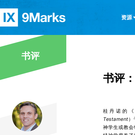
资源
简体中文
正體中文
英语
西班牙语
意大利语
德语
分类
书评
隐私条款
文章
书评：
桂丹诺的
Testament
）
神学生或教会