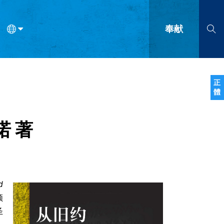
奉献
语
法语
罗马尼亚语
波兰语
越南语
塞尔维亚语
柬埔寨语
正
體
会的九个标志？
什么是九标志事工？
神学
福音传讲与宣教
问答
成
 著
d
领
圣