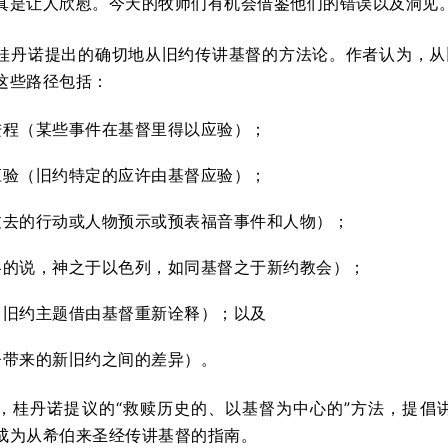
真是让人欣慰。今天的牧师们有机会借鉴他们的错误以及洞见
桂丹诺提出的确切地从旧约传讲基督的方法论。作者认为，从
这些路径包括：
进程（某些事件在基督里得以应验）；
应验（旧约特定的应许由基督应验）；
过去的行动或人物预示或预表福音事件和人物）；
略的说，神之于以色列，如同基督之于新约教会）；
（旧约主题借由基督重新诠释）；以及
督带来的新旧约之间的差异）。
，桂丹诺提议的“救赎历史的、以基督为中心的”方法，提倡
成为从希伯来圣经传讲基督的指南。