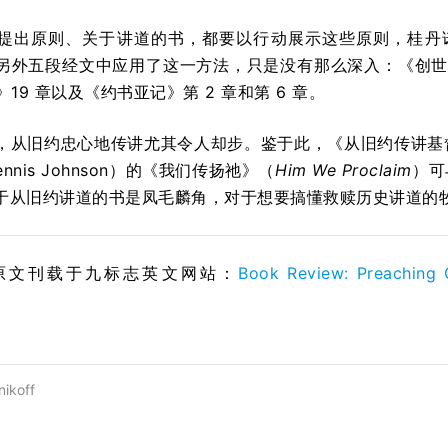
提出原则、关于讲道的书，都要以行动展示这些原则，桂丹诺
外五段经文中应用了这一方法，只是没有那么深入：《创世记》6:9-
》19 章以及《约书亚记》第 2 章和第 6 章。
，从旧约忠心地传讲尤其令人却步。鉴于此，《从旧约传讲基
nnis Johnson）的《我们传扬祂》（
Him We Proclaim
）可
于从旧约讲道的书是凤毛麟角，对于想要搞懂救赎历史讲道的
原文刊载于九标志英文网站：
Book Review: Preaching 
ikoff