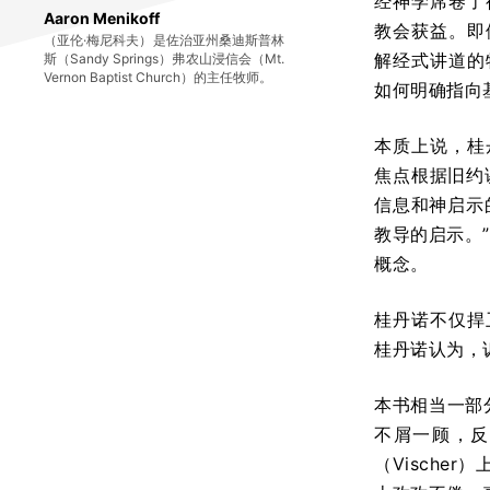
经神学席卷了
Aaron Menikoff
教会获益。即
（亚伦·梅尼科夫）是佐治亚州桑迪斯普林
解经式讲道的
斯（Sandy Springs）弗农山浸信会（Mt.
Vernon Baptist Church）的主任牧师。
如何明确指向
本质上说，桂
焦点根据旧约
信息和神启示
教导的启示。”
概念。
桂丹诺不仅捍
桂丹诺认为，
本书相当一部
不屑一顾，反
（Vische