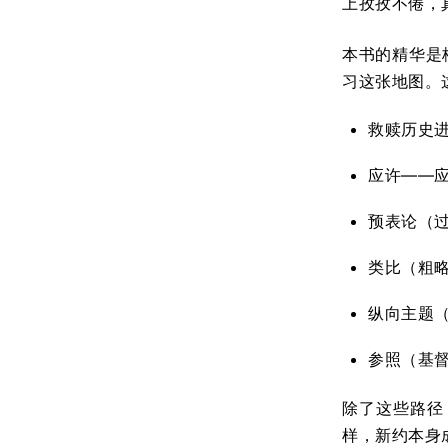
上孜孜不倦，
本书的精华是
习这张地图。
救赎历史
应许——
预表论（
类比（粗
纵向主题
参照（基
除了这些路径
样，新约本身