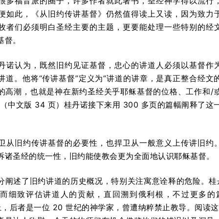
很多福音派的圈子，许多作者就此著书，圣经神学得以流行
便如此，《从旧约传讲基督》仍然值得读上又读，因为致力
牧者们必须明白圣经主要的主题，更要能处理一些特别的经
基督。
丹诺认为，既然旧约见证基督，忠心的讲道人必须以基督作
讲道。他将“传讲基督”定义为“讲道的讲章，是真正整合经文
的高潮，也就是神在新约圣经关乎耶稣基督的位格、工作和/
（中文版 34 页）桂丹诺接下来用 300 多页的篇幅阐释了这
卫从旧约传讲基督的必要性，也捍卫从一般意义上传讲旧约
诉诸圣经的统一性，旧约能使教会更为全面地认识耶稣基督。
分阐述了旧约讲道的历史概况，特别关注寓意诠释的危险。桂
而细致评估讲道人的贡献，直回溯到俄利根，不过更多的
r）上，后者是一位 20 世纪的神学家，曾遭纳粹禁止教导。