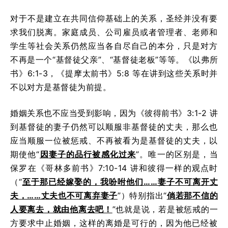
对于不是建立在共同信仰基础上的关系，圣经并没有要
求我们脱离。家庭成员、公司雇员或者管理者、老师和
学生等社会关系仍然应当各自尽自己的本分，只是对方
不再是一个“基督徒父亲”、“基督徒老板”等等。《以弗所
书》6:1-3，《提摩太前书》5:8 等在讲到这些关系时并
不以对方是基督徒为前提。
婚姻关系也不应当受到影响，因为《彼得前书》3:1-2 讲
到基督徒的妻子仍然可以顺服非基督徒的丈夫，那么也
应当顺服一位被惩戒、不再被看为是基督徒的丈夫，以
期使他“
因妻子的品行被感化过来
”。唯一的区别是，当
保罗在《哥林多前书》7:10-14 讲和彼得一样的观点时
（“
至于那已经嫁娶的，我吩咐他们……妻子不可离开丈
夫，……丈夫也不可离弃妻子
”）特别指出“
倘若那不信的
人要离去，就由他离去吧！
”也就是说，若是被惩戒的一
方要求中止婚姻，这样的离婚是可行的，因为他已经被