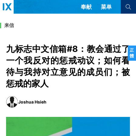
奉献
菜单
查看全部
查看全部
来信
文章
书评
访谈
问答
九标志中文信箱#8：教会通过了
正
體
来信
一个我反对的惩戒动议；如何看
待与我持对立意见的成员们；被
隐私条款
其他的模式
教会带领
解经式讲道与神学
惩戒的家人
简体中文
正體中文
英语
福音传讲与宣教
成员制与教会纪律
西班牙语
葡萄牙语
俄语
Joshua Hsieh
乌兹别克语
达里语
波斯语
团契生活与祷告
法语
罗马尼亚语
波兰语
越南语
意大利语
德语
韩语
土耳其语
阿拉伯语
阿尔巴尼亚语
塞尔维亚语
柬埔寨语