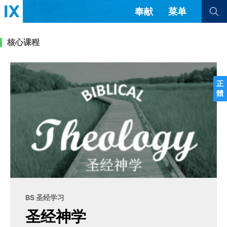
奉献
菜单
查看全部
查看全部
核心课程
文章
书评
访谈
问答
正
體
来信
隐私条款
其他的模式
教会带领
解经式讲道与神学
简体中文
正體中文
英语
福音传讲与宣教
成员制与教会纪律
西班牙语
葡萄牙语
俄语
乌兹别克语
达里语
波斯语
团契生活与祷告
法语
罗马尼亚语
波兰语
BS 圣经学习
越南语
意大利语
德语
圣经神学
韩语
土耳其语
阿拉伯语
阿尔巴尼亚语
塞尔维亚语
柬埔寨语