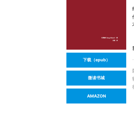
下载（epub）
微读书城
AMAZON