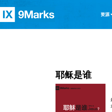
资源
简体中文
正體中文
英语
西班牙语
意大利语
德语
分类
隐私条款
文章
耶稣是谁