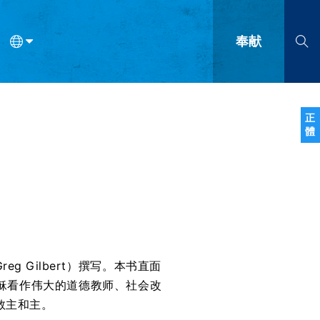
奉献
语
法语
罗马尼亚语
波兰语
越南语
塞尔维亚语
柬埔寨语
正
體
会的九个标志？
什么是九标志事工？
神学
福音传讲与宣教
问答
成
 Gilbert）撰写。本书直面
稣看作伟大的道德教师、社会改
救主和主。