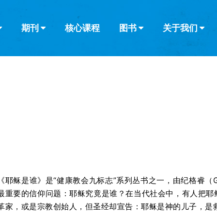
期刊
核心课程
图书
关于我们
查看全部
查看全部
葡萄牙语
俄语
乌兹别克语
达里语
波斯
韩语
土耳其语
阿拉伯语
阿尔巴尼亚语
栏目
其他的模式
什么是健康教
教会带领
书评
解经式讲道与
访谈
《耶稣是谁》是“健康教会九标志”系列丛书之一，由纪格睿（Greg
最重要的信仰问题：耶稣究竟是谁？在当代社会中，有人把耶
革家，或是宗教创始人，但圣经却宣告：耶稣是神的儿子，是