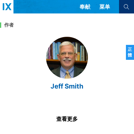
奉献
菜单
查看全部
查看全部
作者
文章
书评
访谈
问答
正
體
来信
隐私条款
其他的模式
教会带领
解经式讲道与神学
Jeff Smith
简体中文
正體中文
英语
福音传讲与宣教
成员制与教会纪律
西班牙语
葡萄牙语
俄语
乌兹别克语
达里语
波斯语
团契生活与祷告
法语
罗马尼亚语
波兰语
查看更多
越南语
意大利语
德语
韩语
土耳其语
阿拉伯语
阿尔巴尼亚语
塞尔维亚语
柬埔寨语