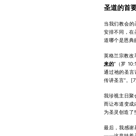
圣道的首
当我们教会的
安排不同，在
道哪个是恩典
英格兰宗教改
来的
”（罗 1
通过祂的圣言
传讲圣言”。[7
我珍视主日聚
而让布道变成
为圣灵创造了
最后，我感谢
——这意味着