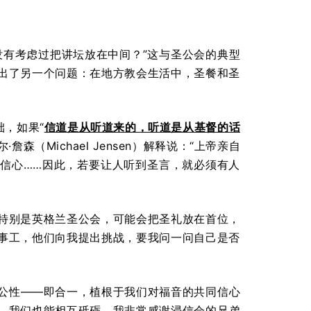
没有考虑过把讲坛放在中间？”这与圣公会的典型
出了另一个问题：在地方教会生活中，圣餐和圣
础，如果“
信道是从听道来的，听道是从基督的话
森（Michael Jensen）解释说：“上帝亲自
信心……因此，若要让人听到圣言，就必须有人
特别是英格兰圣公会，可能会把圣礼放在首位，
事工，他们向我提出挑战，要我问一问自己是否
公性——即合一，植根于我们对福音的共同信心
，我们也能相互砥砺。我非常感谢浸信会的兄弟