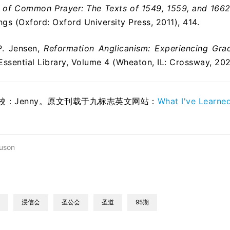
 of Common Prayer: The Texts of 1549, 1559, and 166
gs (Oxford: Oxford University Press, 2011), 414.
P. Jensen,
Reformation Anglicanism: Experiencing Grac
Essential Library, Volume 4 (Wheaton, IL: Crossway, 202
；校：Jenny。原文刊载于九标志英文网站：
What I've Learned
uson
浸信会
圣公会
圣道
95期