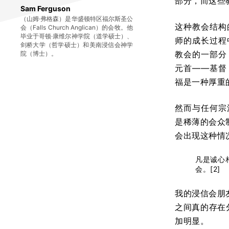
部分，而这些
Sam Ferguson
（山姆·弗格森）是华盛顿特区福尔斯圣公
这种教会结构
会（Falls Church Anglican）的会牧。他
毕业于哥顿·康维尔神学院（道学硕士）、
师的成长过程
剑桥大学（哲学硕士）和美南浸信会神学
教会的一部分
院（博士）。
元首——基督，
福是一种厚重
然而与任何宗
是稀薄的会众
会出现这种情
凡是诚心
会。[2]
我的浸信会朋
之间真的存在
加明显。