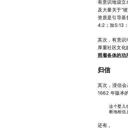
有意识地设立
及大量关于“彼
资质是引导基
4:2；加5:13
其次，有意识
厚重社区文化
照着各体的功
归信
其次，浸信会
1662 年
这个婴儿
断地相信
还有，