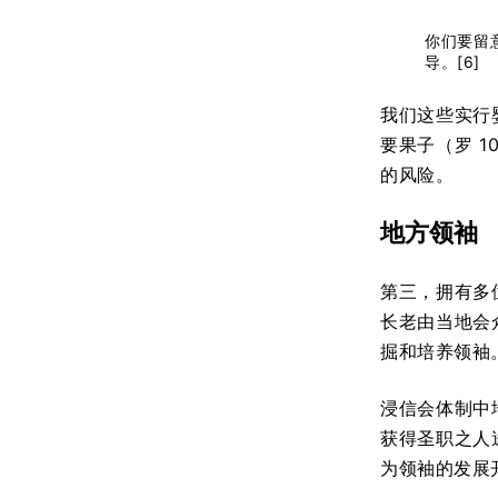
你们要留
导。[6]
我们这些实行
要果子（罗 
的风险。
地方领袖
第三，拥有多
长老由当地会
掘和培养领袖
浸信会体制中
获得圣职之人
为领袖的发展