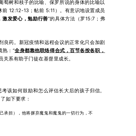
葡萄树和枝子的比喻、保罗所说的身体的比喻以
12:12-13；帖前 5:11）。有意识地设置成员
，激发爱心，勉励行善
”的具体方法（罗15:7；弗
剂良药。新冠疫情和远程会议的正常化只会加剧
熟：“
全身都靠他联络得合式，百节各按各职，
切的成员关系有助于门徒在基督里成长。
思考该如何鼓励和怎么评估长大后的孩子归信。
出了如下要求：
己承担），他将摒弃魔鬼和魔鬼的一切行为，不