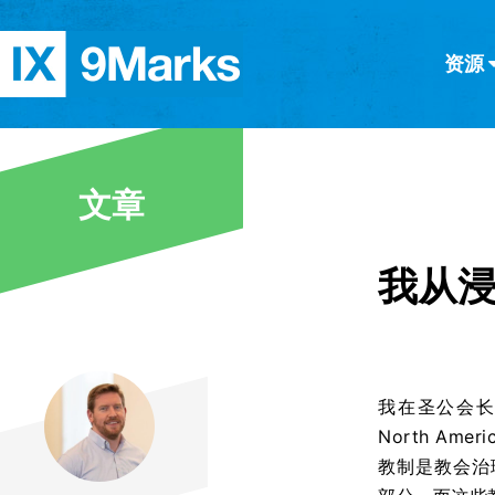
资源
简体中文
正體中文
英语
西班牙语
意大利语
德语
分类
文章
隐私条款
文章
我从
我在圣公会长大，
North A
教制是教会治