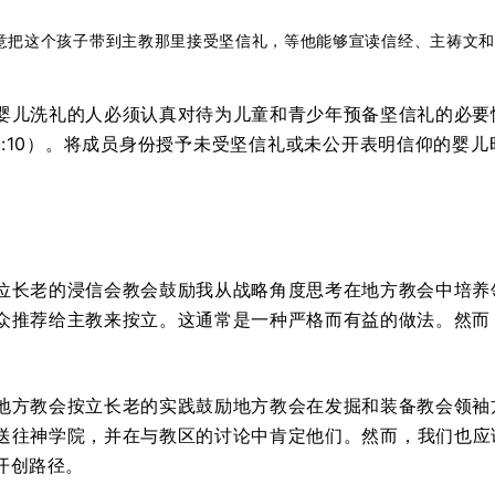
意把这个孩子带到主教那里接受坚信礼，等他能够宣读信经、主祷文和十诫
婴儿洗礼的人必须认真对待为儿童和青少年预备坚信礼的必要
10:10）。将成员身份授予未受坚信礼或未公开表明信仰的婴
位长老的浸信会教会鼓励我从战略角度思考在地方教会中培养
众推荐给主教来按立。这通常是一种严格而有益的做法。然而
。
地方教会按立长老的实践鼓励地方教会在发掘和装备教会领袖
送往神学院，并在与教区的讨论中肯定他们。然而，我们也应
开创路径。