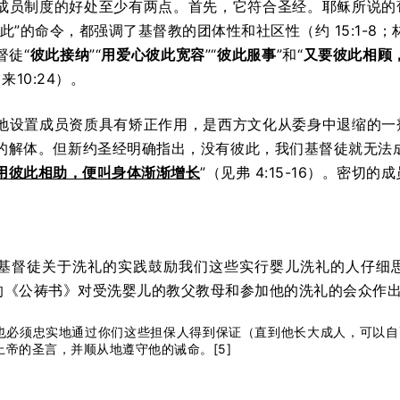
成员制度的好处至少有两点。首先，它符合圣经。耶稣所说的
此”的命令，都强调了基督教的团体性和社区性（约 15:1-8；林前 
督徒“
彼此接纳
”“
用爱心彼此宽容
”“
彼此服事
”和“
又要彼此相顾
；来10:24）。
地设置成员资质具有矫正作用，是西方文化从委身中退缩的一
的解体。但新约圣经明确指出，没有彼此，我们基督徒就无法成
用彼此相助，便叫身体渐渐增长
”（见弗 4:15-16）。密
基督徒关于洗礼的实践鼓励我们这些实行婴儿洗礼的人仔细
版本的《公祷书》对受洗婴儿的教父教母和参加他的洗礼的会众作
也必须忠实地通过你们这些担保人得到保证（直到他长大成人，可以自
上帝的圣言，并顺从地遵守他的诫命。[5]