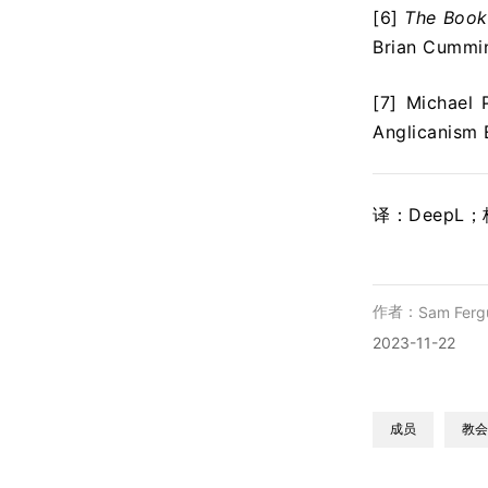
[6]
The Book
Brian Cummin
[7] Michael 
Anglicanism 
译：DeepL
作者：
Sam Ferg
2023-11-22
成员
教会