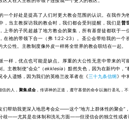
教区又在大主教的带领下连接成一个更大的教区。
的一个好处是提高了人们对更大教会范围的认识。在我作为
中，当主教探访我的教会时，我们都会受到提醒，我们是
普
，上帝的子民超越了地方教会的聚集，所有基督徒都联于一
在祂的带领下合一（弗 1:22-23）。圣公会带给我的一个
的大公性。主教制度像外皮一样将全世界的教会联结在一起。
派一样，优点也可能是缺点。厚重的大公性无意中带来的可
制。主教制使“会众”（
ekklesia
）黯然失色，因为在新约中，“
况令人遗憾，因为我们的英格兰改革者在《
三十九条信纲
》中
相信的人，
聚集成会
，传讲神的正道，遵守基督的命令以施行圣礼，不
友们帮助我更深入地思考会众——这个“地方上群体性的聚会”，
分歧——尤其是在体制和洗礼方面——但浸信会的独立性或者