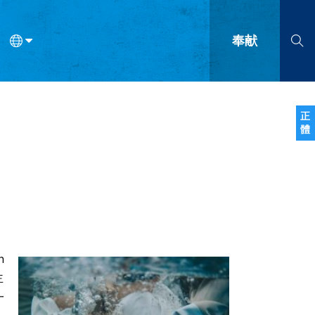
奉献
语
法语
罗马尼亚语
波兰语
越南语
塞尔维亚语
柬埔寨语
正
體
会的九个标志？
什么是九标志事工？
神学
福音传讲与宣教
问答
成
n
主
一