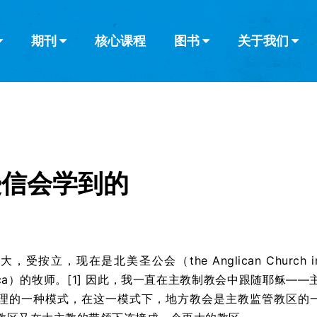
期刊
核心课程
图书
关于我们
查看全部
查看全部
葡萄牙语
俄语
乌兹别克语
达里语
波斯
韩语
土耳其语
阿拉伯语
阿尔巴尼亚语
栏目
其他的模式
什么是健康教
教会带领
书评
解经式讲道与
访谈
浸信会学到的
受按立，现在是北美圣公会（the Anglican Church i
merica）的牧师。[1] 因此，我一直在主教制教会中跟随耶稣——
理的一种模式，在这一模式下，地方教会是主教监管教区的