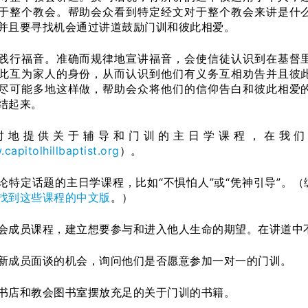
于整个教会。帮助会众看到特定经文对于整个教会来讲是什
并且要寻找机会通过讲道鼓励门训和彼此相爱。
践行福音。准确而规律地宣讲福音，会使信徒认识到在基督
此互为家人的身份，从而认识到他们有义务互相劝告并且彼
尽可能多地这样做，帮助会众将他们的信仰告白和彼此相爱
结起来。
时地提供关于辅导和门训的主日学课程，在我们
capitolhillbaptist.org
）。
论特定话题的主日学课程，比如“不惧怕人”或“凭神引导”。
找到这些课程的中文版
。）
会成员课程，建立想要参与和进入他人生命的期望。在讲道中
新成员面谈的机会，询问他们是否愿意参加一对一的门训。
书店和教会图书室摆放充足的关于门训的书籍。