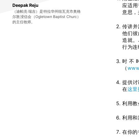
应适用
Deepak Reju
（迪帕克·瑞吉）是特拉华州纽瓦克市奥格
意思，
尔敦浸信会（Ogletown Baptist Churc）
的主任牧师。
传讲并
他们彼
造就。
行为连
时不
（
www.
提供讨
在
这里
利用教
利用和
在你的