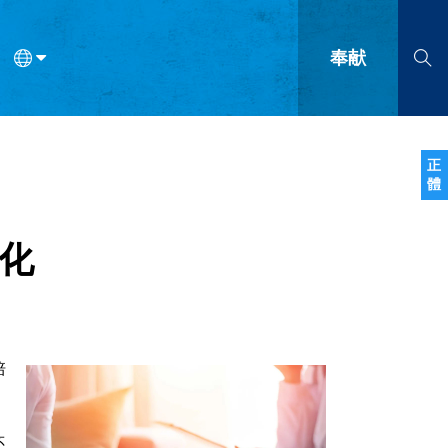
奉献
语
法语
罗马尼亚语
波兰语
越南语
塞尔维亚语
柬埔寨语
正
體
会的九个标志？
什么是九标志事工？
神学
福音传讲与宣教
问答
成
化
培
还