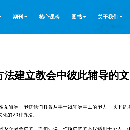
期刊
核心课程
图书
关于我们
查看全部
查看全部
葡萄牙语
俄语
乌兹别克语
达里语
波斯
韩语
土耳其语
阿拉伯语
阿尔巴尼亚语
栏目
其他的模式
什么是健康教
教会带领
书评
解经式讲道与
访谈
方法建立教会中彼此辅导的文
相互辅导，能使他们具备从事一线辅导事工的能力。以下是
文化的20种办法。
对整个教会讲道。换句话说，你所讲的道不仅适用于个人，