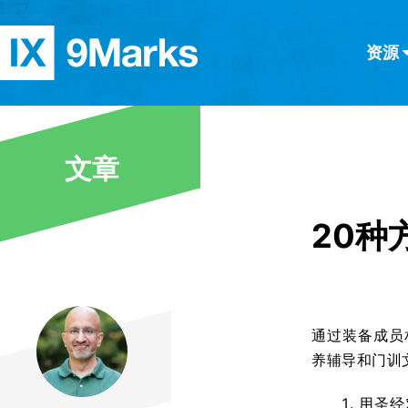
资源
简体中文
正體中文
英语
西班牙语
意大利语
德语
分类
文章
隐私条款
文章
20种
通过装备成员
养辅导和门训
用圣经