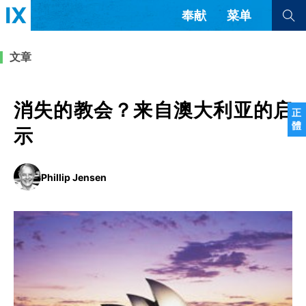
奉献
菜单
查看全部
查看全部
文章
文章
书评
访谈
问答
消失的教会？来自澳大利亚的启
正
體
来信
示
隐私条款
其他的模式
Phillip Jensen
教会带领
解经式讲道与神学
简体中文
正體中文
英语
福音传讲与宣教
成员制与教会纪律
西班牙语
葡萄牙语
俄语
乌兹别克语
达里语
波斯语
团契生活与祷告
法语
罗马尼亚语
波兰语
越南语
意大利语
德语
韩语
土耳其语
阿拉伯语
阿尔巴尼亚语
塞尔维亚语
柬埔寨语