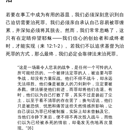
若要在事工中成为有用的器皿，我们必须深刻意识到自
己迫切需要治死罪。我们必须亲自承认自己容易被罪缠
累，并深知必须将其脱去。然而，我们常常忽略了，这
只有在定睛仰望耶稣——我们信心的创始者和成终者
时，才能实现（来 12:1-2）。若我们不以追求基督为治
死罪的方式，那么最终，我们必定会靠律法来治死罪。
“这是一场最令人悲哀的战争，是任何一个可怜的人
所可能经历的。一个被律法定罪的人，被迫要与罪
争战，却没有力量应战。他们不得不战斗，却永远
无法得胜。他们像是被敌人的刀剑刺中，注定要被
杀戮。律法驱使他们前进，而罪却将他们击退。有
时，他们以为自己打败了罪，其实不过是扬起了尘
土，以至于看不清罪的存在罢了；换句话说，他们
只是被恐惧、忧愁和痛苦这些天然情感所影响，让
自己误以为罪已经被制服，实际上却未曾触及它。
当他们冷静下来后，便不得不再次投入战斗，而他
们以为已经被杀死的情欲，却毫发无伤地再次显
现。”[6]