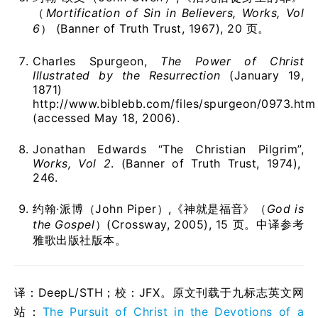
（
Mortification of Sin in Believers, Works, Vol
6
） (Banner of Truth Trust, 1967), 20 页。
Charles Spurgeon,
The Power of Christ
Illustrated by the Resurrection
(January 19,
1871)
http://www.biblebb.com/files/spurgeon/0973.htm
(accessed May 18, 2006).
Jonathan Edwards “The Christian Pilgrim”,
Works, Vol 2
. (Banner of Truth Trust, 1974),
246.
约翰·派博（John Piper）,《神就是福音》（
God is
the Gospel
）(Crossway, 2005), 15 页。中译参考
雅歌出版社版本。
译：DeepL/STH；校：
JFX
。原文刊载于九标志英文网
站：
The Pursuit of Christ in the Devotions of a