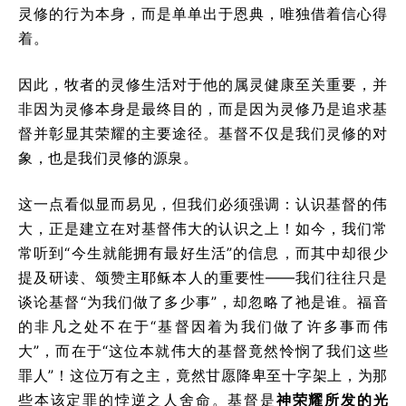
灵修的行为本身，而是单单出于恩典，唯独借着信心得
着。
因此，牧者的灵修生活对于他的属灵健康至关重要，并
非因为灵修本身是最终目的，而是因为灵修乃是追求基
督并彰显其荣耀的主要途径。基督不仅是我们灵修的对
象，也是我们灵修的源泉。
这一点看似显而易见，但我们必须强调：认识基督的伟
大，正是建立在对基督伟大的认识之上！如今，我们常
常听到“今生就能拥有最好生活”的信息，而其中却很少
提及研读、颂赞主耶稣本人的重要性——我们往往只是
谈论基督“为我们做了多少事”，却忽略了祂是谁。福音
的非凡之处不在于“基督因着为我们做了许多事而伟
大”，而在于“这位本就伟大的基督竟然怜悯了我们这些
罪人”！这位万有之主，竟然甘愿降卑至十字架上，为那
些本该定罪的悖逆之人舍命。基督是
神荣耀所发的光