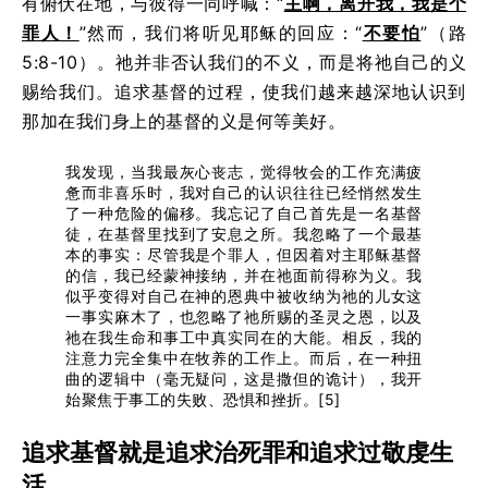
有俯伏在地，与彼得一同呼喊：“
主啊，离开我，我是个
罪人！
”然而，我们将听见耶稣的回应：“
不要怕
”（路
5:8-10）。祂并非否认我们的不义，而是将祂自己的义
赐给我们。追求基督的过程，使我们越来越深地认识到
那加在我们身上的基督的义是何等美好。
我发现，当我最灰心丧志，觉得牧会的工作充满疲
惫而非喜乐时，我对自己的认识往往已经悄然发生
了一种危险的偏移。我忘记了自己首先是一名基督
徒，在基督里找到了安息之所。我忽略了一个最基
本的事实：尽管我是个罪人，但因着对主耶稣基督
的信，我已经蒙神接纳，并在祂面前得称为义。我
似乎变得对自己在神的恩典中被收纳为祂的儿女这
一事实麻木了，也忽略了祂所赐的圣灵之恩，以及
祂在我生命和事工中真实同在的大能。相反，我的
注意力完全集中在牧养的工作上。而后，在一种扭
曲的逻辑中（毫无疑问，这是撒但的诡计），我开
始聚焦于事工的失败、恐惧和挫折。[5]
追求基督就是追求治死罪和追求过敬虔生
活