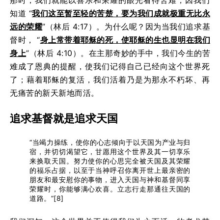
那时，我们就能以喜乐和荣耀的眼光看待苦难，因我们
知道 “
我们这至暂至轻的苦楚，要为我们成就极重无比永
远的荣耀
”（林后 4:17）。为什么呢？因为当我们追求基
督时， “
身上常带着耶稣的死，使耶稣的生也显明在我们
身上
”（林后 4:10）。在主那奇妙的手中，我们今生的苦
难成了恩典的提醒，使我们记得自己已经向这个世界死
了；藉着耶稣的复活，我们活着乃是为那永不朽坏、再
无痛苦的新天新地而活。
追求基督就是追求天国
“当竭力操练，使你的心志倾向于以天国为产业与归
宿，并切切渴望它，甘愿用这个世界及其一切享乐
来换取天国。努力使你的心思完全被天国及其荣耀
的福乐占据，以至于当神呼召你离开世上最亲密的
朋友和最安慰你的事物，进入天国与神和基督同享
荣耀时，你能够满心欢喜。立志行走那通往天国的
道路。”[8]