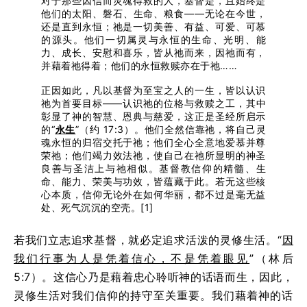
对于那些因信而灵魂得救的人，基督是，且始终是
他们的太阳、磐石、生命、粮食——无论在今世，
还是直到永恒；祂是一切美善、有益、可爱、可慕
的源头。他们一切属灵与永恒的生命、光明、能
力、成长、安慰和喜乐，皆从祂而来，因祂而有，
并藉着祂得着；他们的永恒救赎亦在于祂……
正因如此，凡以基督为至宝之人的一生，皆以认识
祂为首要目标——认识祂的位格与救赎之工，其中
彰显了神的智慧、恩典与慈爱，这正是圣经所启示
的“
永生
”（约 17:3）。他们全然信靠祂，将自己灵
魂永恒的归宿交托于祂；他们全心全意地爱慕并尊
荣祂；他们竭力效法祂，使自己在祂所显明的神圣
良善与圣洁上与祂相似。基督教信仰的精髓、生
命、能力、荣美与功效，皆蕴藏于此。若无这些核
心本质，信仰无论外在如何华丽，都不过是毫无益
处、死气沉沉的空壳。[1]
若我们立志追求基督，就必定追求活泼的灵修生活。“
因
我们行事为人是凭着信心，不是凭着眼见
”（林后
5:7）。这信心乃是藉着忠心聆听神的话语而生，因此，
灵修生活对我们信仰的持守至关重要。我们藉着神的话