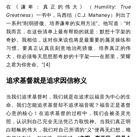
在《谦卑：真正的伟大》（
Humility: True
Greatness
）一书中，马西结（C.J. Mahaney）列出了
一系列“削弱骄傲、培养谦卑的实用方法”。他写道：“对
我而言，在这份清单上最有帮助的就是：默想十字架的
奇妙。我相信，这对你来说也将是最重要的属灵操练和
习惯。要真正认真且刻意地治死骄傲、培养真正的伟
大，你必须每天思想那奇妙的十字架——在那里，荣耀
之君为你舍命。”[4]
追求基督就是追求因信称义
当我们追求基督时，我们就是在追求以福音为中心的生
命。我们怎能追求基督却不追求福音呢？福音正是基督
心意的核心！在追求基督的过程中，我们会被圣灵光
照，认识到自己完全无法凭己力取悦神。当我们真正明
白耶稣的伟大，我们对自己所谓的“义”便再无幻想，唯