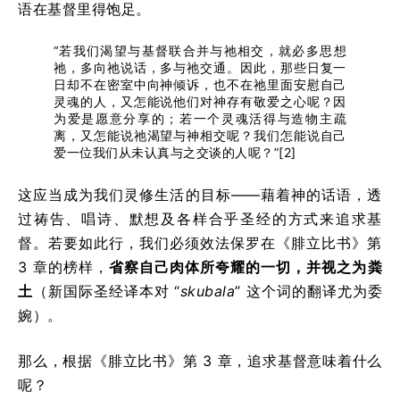
语在基督里得饱足。
“若我们渴望与基督联合并与祂相交，就必多思想
祂，多向祂说话，多与祂交通。因此，那些日复一
日却不在密室中向神倾诉，也不在祂里面安慰自己
灵魂的人，又怎能说他们对神存有敬爱之心呢？因
为爱是愿意分享的；若一个灵魂活得与造物主疏
离，又怎能说祂渴望与神相交呢？我们怎能说自己
爱一位我们从未认真与之交谈的人呢？”[2]
这应当成为我们灵修生活的目标——藉着神的话语，透
过祷告、唱诗、默想及各样合乎圣经的方式来追求基
督。若要如此行，我们必须效法保罗在《腓立比书》第
3 章的榜样，
省察自己肉体所夸耀的一切，并视之为粪
土
（新国际圣经译本对 “
skubala
” 这个词的翻译尤为委
婉）。
那么，根据《腓立比书》第 3 章，追求基督意味着什么
呢？