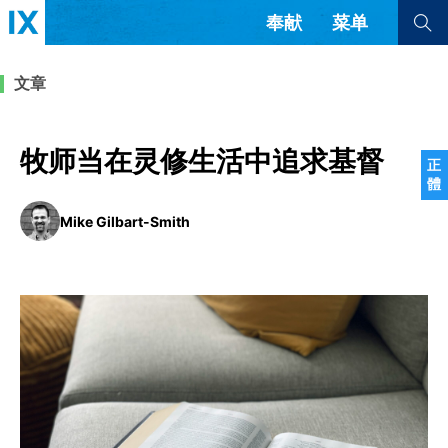
奉献
菜单
查看全部
查看全部
文章
文章
书评
访谈
问答
牧师当在灵修生活中追求基督
正
體
来信
Mike Gilbart-Smith
隐私条款
其他的模式
教会带领
解经式讲道与神学
简体中文
正體中文
英语
福音传讲与宣教
成员制与教会纪律
西班牙语
葡萄牙语
俄语
乌兹别克语
达里语
波斯语
团契生活与祷告
法语
罗马尼亚语
波兰语
越南语
意大利语
德语
韩语
土耳其语
阿拉伯语
阿尔巴尼亚语
塞尔维亚语
柬埔寨语