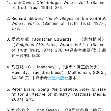
John Owen,
Christologia, Works, Vol 1
. (Banner
of Truth Trust, 1965), 3-4.
Richard Sibbes,
The Privileges of the Faithful,
Works, Vol 5.
(Banner of Truth Trust, 1977),
278.
爱德华兹（Jonathan Edwards）, 《宗教情感》
（
Religious Affections, Works, Vol 1
.）(Banner
of Truth Trust, 1974), 278. 中译参考生活·读书·新
知三联书店版本。
马西结（C.J. Mahaney）,《谦卑：真正的伟大》（
Humility: True Greatness）(Multnomah, 2005),
64-66 页. 中译参考
恩道出版社
版本。
Peter Brain,
Going the Distance: How to stay
fit for a lifetime of ministry
(Matthias Media,
2004), 245.
约翰·欧文（John Owen）,《治死信徒身上的罪》