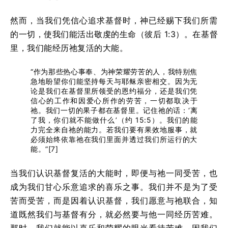
然而，当我们凭信心追求基督时，神已经赐下我们所需
的一切，使我们能活出敬虔的生命（彼后 1:3）。在基督
里，我们能经历祂复活的大能。
“作为那些热心事奉、为神荣耀劳苦的人，我特别焦
急地盼望你们能坚持每天与耶稣亲密相交。因为无
论是我们在基督里所领受的恩约福分，还是我们凭
信心的工作和因爱心所作的劳苦，一切都取决于
祂。我们一切的果子都在基督里。记住祂的话：‘离
了我，你们就不能做什么’（约 15:5）。我们的能
力完全来自祂的能力。若我们要有果效地服事，就
必须始终依靠祂在我们里面并透过我们所运行的大
能。”[7]
当我们认识基督复活的大能时，即便与祂一同受苦，也
成为我们甘心乐意追求的喜乐之事。我们并不是为了受
苦而受苦，而是因着认识基督，我们愿意与祂联合，知
道既然我们与基督有分，就必然要与他一同经历苦难。