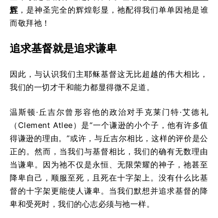
辉
，是神圣完全的辉煌彰显，祂配得我们单单因祂是谁
而敬拜祂！
追求基督就是追求谦卑
因此，与认识我们主耶稣基督这无比超越的伟大相比，
我们的一切才干和能力都显得微不足道。
温斯顿·丘吉尔曾形容他的政治对手克莱门特·艾德礼
（Clement Atlee）是“一个谦逊的小个子，他有许多值
得谦逊的理由。”或许，与丘吉尔相比，这样的评价是公
正的。然而，当我们与基督相比，我们的确有无数理由
当谦卑。因为祂不仅是永恒、无限荣耀的神子，祂甚至
降卑自己，顺服至死，且死在十字架上。没有什么比基
督的十字架更能使人谦卑。当我们默想并追求基督的降
卑和受死时，我们的心志必须与祂一样。