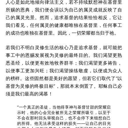
人心是如此地倾向律法主义，若不持续默想神在基督里
所赐的恩典，我们便会误以为自己的属灵成就反映了自
己的属灵光景。然而，追求基督的结果恰恰相反，它让
我们看见，任何属灵的健康都唯独在基督里，任何事工
的成功也唯独在基督里。因此，一切荣耀都当归于祂。
若我们不明白灵修生活的核心乃是追求基督，就可能把
事工中的恩赐发展视为灵修的最终目的。我们渴望更熟
悉圣经，以便更有效地牧养群羊；我们渴望更多祷告，
以便事工更加兴旺；我们渴望操练敬虔，以便成为众人
的榜样。这些固然都是美好的愿望，但若它们取代了“以
基督为灵修的终极目标”，那就本末倒置了。耶稣自己必
须是我们最高的渴慕！
“一个真正的圣徒，当他得享神与基督甘甜的荣耀启
示时，他的心会完全被所见之荣耀所吸引，以至于
不会在那时回头审视自己，也不会停下来细想自己
的所得。他无法承受这样的损失——让自己的目光