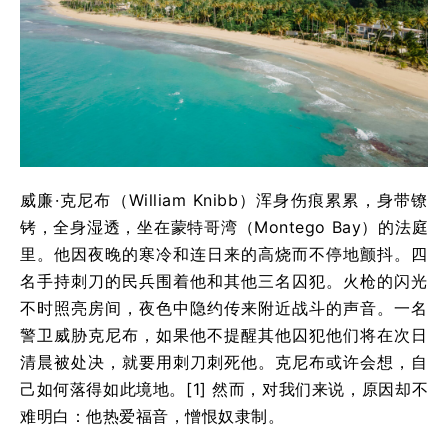
威廉·克尼布（William Knibb）浑身伤痕累累，身带镣
铐，全身湿透，坐在蒙特哥湾（Montego Bay）的法庭
里。他因夜晚的寒冷和连日来的高烧而不停地颤抖。四
名手持刺刀的民兵围着他和其他三名囚犯。火枪的闪光
不时照亮房间，夜色中隐约传来附近战斗的声音。一名
警卫威胁克尼布，如果他不提醒其他囚犯他们将在次日
清晨被处决，就要用刺刀刺死他。克尼布或许会想，自
己如何落得如此境地。[1] 然而，对我们来说，原因却不
难明白：他热爱福音，憎恨奴隶制。