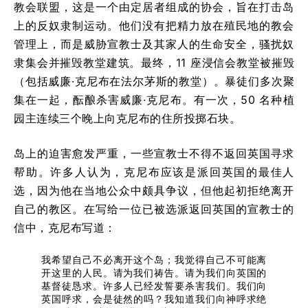
教会联盟，这是一个由定居者组成的协会，旨在打击岛
上的反奴隶制运动。他们没有把精力放在殖民地的教会
管理上，而是威胁宣教士及其家人的生命安全，骚扰奴
隶集会并摧毁教堂建筑。最终，11 座浸信会教堂被摧毁
（包括威廉·克尼布在法尔茅斯的教堂）。暴徒们多次聚
集在一起，酝酿杀害威廉·克尼布。有一次，50 名种植
园主连续三个晚上向克尼布的住所投掷石块。
岛上的迫害愈发严重，一些宣教士不得不返回英国寻求
帮助。许多人认为，克尼布应该是派回英国的最佳人
选，因为他在当地公众中颇具争议，但他起初拒绝离开
自己的教区。在写给一位已被选派返回英国的宣教士的
信中，克尼布写道：
我希望自己不必离开这个岛；我觉得自己不可能离
开这里的人民。请为我们祷告。请为我们向英国的
基督徒恳求。许多人已经发誓要杀害我们。我们向
英国呼求，会是徒然的吗？我知道我们向神呼求绝