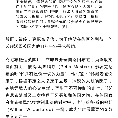
不会徒然。请记念我们那些可怜的为奴弟兄姐妹
们！他们现在的苦难足以让铁石心肠的人落泪。如
果他们不能迅速得到帮助，很多人将成为殉道者。
我真诚地祈祷，上帝以祂无限的仁慈指引、祝福、
看顾和保护你们，并赐予你们和委员会在这场艰难
的考验中所需的全部智慧。[
5]
然而，最终，克尼布坚信，为了他所在教区的利益，他
必须返回英国为他们的事业寻求帮助。
克尼布抵达英国后，立即展开全国巡回布道，为争取支
持而努力。彼得·马斯特斯（Peter Masters）形容克尼
布的呼吁“具有压倒一切的力量”。他写道：“怀疑者被说
服了，摇摆不定之人坚定了立场，冷漠的人被唤醒了，
各地无数人的心被点燃，产生了不可抑制的支持。”[
6]
克尼布随后又三次往返于牙买加和英国之间。在英国政
府宣布殖民地奴隶制非法的过程中，他与威廉·威伯福斯
（William Wilberforce）一起，成为当时最重要的废奴
主义者之一。