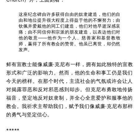
这座纪念碑由许多获得自由的奴隶建造，他们的自
由和地位提升很大程度上得益于他的不懈努力；由
钦佩并爱戴他的同工们建造，他们对他早逝深感哀
痛；由不同信仰和宗派的朋友建造，以表达他们对
他的敬意——他作为一个人、慈善家和基督教牧
师，赢得了所有教会的赞誉。他虽已离世，却仍然
发声。
鲜有宣教士能像威廉·克尼布一样，拥有如此独特的宣教
形式和广泛的影响力。然而，他的生命和事工仍是我们
今天的榜样。在那个时代，主流社会的气氛或许会让人
对揭露罪恶和反对邪恶感到却步。但克尼布勇敢地传扬
福音，坚定地反对奴隶制，并全心全意爱护和服事他的
教会。我祈求主帮助我们，赋予我们像威廉·克尼布那样
的勇气与坚定信心。
*****