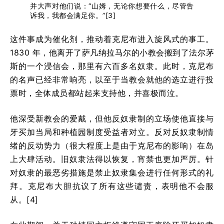
并大声对他们说：“山姆，无论你想要什么，尽管告
诉我，我都会满足你。”[
3]
这件事成为催化剂，推动着克尼布进入旋风式的事工。
1830 年，他离开了萨凡纳拉马尔的小教会搬到了法尔茅
斯的一个浸信会，那里有六百多名奴隶。此时，克尼布
的名声已经非常响亮，以至于当教会就他的选立进行投
票时，全体成员都站起来支持他，并喜极而泣。
他深受新教会的爱戴，但他反奴隶制的立场使他直接与
牙买加当局和种植园制度受益者对立。反对反奴隶制情
绪的反动势力（很大程度上是由于克尼布的影响）在岛
上大肆活动。旧奴隶法得以恢复，宵禁也更加严厉。针
对奴隶的最恶劣措施是禁止奴隶集会进行任何形式的礼
拜。克尼布大胆抗议了所有这些谴责，表明他不会服
从。[
4]