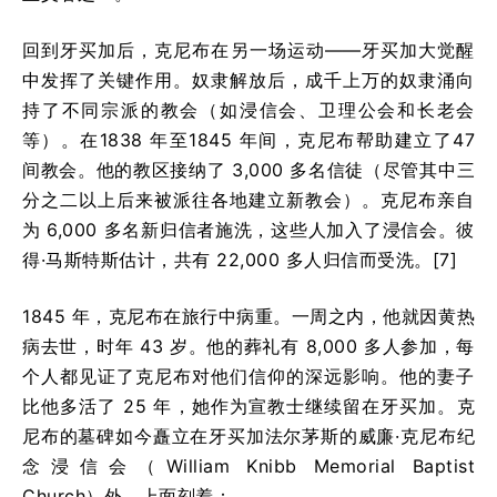
回到牙买加后，克尼布在另一场运动——牙买加大觉醒
中发挥了关键作用。奴隶解放后，成千上万的奴隶涌向
持了不同宗派的教会（如浸信会、卫理公会和长老会
等）。在1838 年至1845 年间，克尼布帮助建立了47
间教会。他的教区接纳了 3,000 多名信徒（尽管其中三
分之二以上后来被派往各地建立新教会）。克尼布亲自
为 6,000 多名新归信者施洗，这些人加入了浸信会。彼
得·马斯特斯估计，共有 22,000 多人归信而受洗。[
7]
1845 年，克尼布在旅行中病重。一周之内，他就因黄热
病去世，时年 43 岁。他的葬礼有 8,000 多人参加，每
个人都见证了克尼布对他们信仰的深远影响。他的妻子
比他多活了 25 年，她作为宣教士继续留在牙买加。克
尼布的墓碑如今矗立在牙买加法尔茅斯的威廉·克尼布纪
念浸信会（William Knibb Memorial Baptist
Church）外，上面刻着：