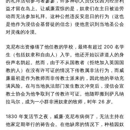
的礼拜活动参与者寥寥，许多神职人员仅仅因为经济利
益才留在岛上。让威廉震惊的是，奴隶们在主日被迫劳
动而无法参加礼拜。这种公然违反安息日的行为（这也
是他作为浸信会基督徒的信念）使他意识到当地圣公会
对灵魂的冷漠。
克尼布出资修缮了他任教的学校，最终有超过 200 名学
生（包括奴隶和自由人）入学。他还开始以讲道人的身
份声名鹊起。然而，由于不从国教者（拒绝加入英国国
教的人）在没有许可证的情况下传教属非法行为，而威
廉最初是作为教师而非传教士派来的，因此他的举动充
满风险。在与当地执法部门发生数次冲突后，浸信会宣
教士协会为他争取到了传教许可证。他随即搬到萨凡纳
拉马尔，成为一小群非洲奴隶的牧师，时年 26 岁。
1830 年复活节之夜，威廉·克尼布病倒了，无法主持在
他家定期举行的祷告会。在他缺席的情况下，种植园奴