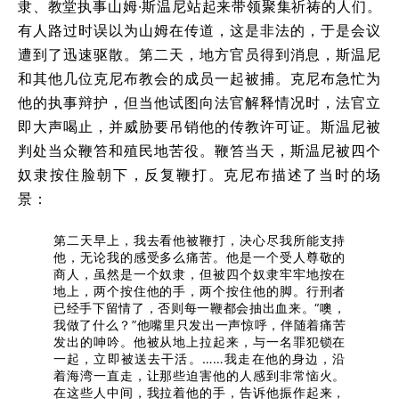
隶、教堂执事山姆·斯温尼站起来带领聚集祈祷的人们。
有人路过时误以为山姆在传道，这是非法的，于是会议
遭到了迅速驱散。第二天，地方官员得到消息，斯温尼
和其他几位克尼布教会的成员一起被捕。克尼布急忙为
他的执事辩护，但当他试图向法官解释情况时，法官立
即大声喝止，并威胁要吊销他的传教许可证。斯温尼被
判处当众鞭笞和殖民地苦役。鞭笞当天，斯温尼被四个
奴隶按住脸朝下，反复鞭打。克尼布描述了当时的场
景：
第二天早上，我去看他被鞭打，决心尽我所能支持
他，无论我的感受多么痛苦。他是一个受人尊敬的
商人，虽然是一个奴隶，但被四个奴隶牢牢地按在
地上，两个按住他的手，两个按住他的脚。行刑者
已经手下留情了，否则每一鞭都会抽出血来。
“噢，
我做了什么？”
他嘴里只发出一声惊呼，伴随着痛苦
发出的呻吟。他被从地上拉起来，与一名罪犯锁在
一起，立即被送去干活。……我走在他的身边，沿
着海湾一直走，让那些迫害他的人感到非常恼火。
在这些人中间，我拉着他的手，告诉他振作起来，