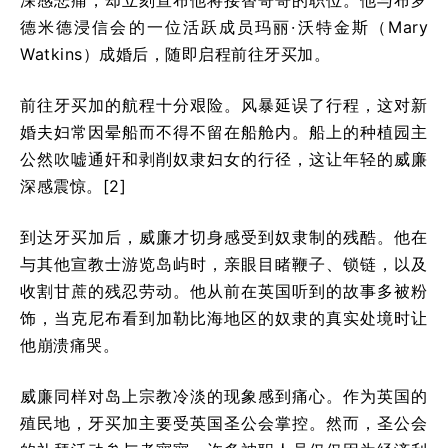
深感悲痛，却立刻宣布他将接替哥哥的职位。他与布罗
德米德浸信会的一位活跃成员玛丽·沃特金斯（Mary
Watkins）成婚后，随即启程前往牙买加。
前往牙买加的航程十分艰险。风暴延误了行程，这对新
婚夫妇常因晕船而不得不留在船舱内。船上的种植园主
公然吹嘘通奸和剥削奴隶妇女的行径，这让年轻的威廉
深感震惊。[
2]
到达牙买加后，威廉才切身感受到奴隶制的残酷。他在
与其他宣教士游览岛屿时，亲眼目睹鞭子、锁链，以及
收割甘蔗的残忍劳动。他从前在英国听到的故事多被粉
饰，当克尼布看到加勒比海地区的奴隶的真实处境时让
他崩溃痛哭。
威廉同样对岛上宗教冷淡的现象感到痛心。作为英国的
殖民地，牙买加主要受英国圣公会掌控。然而，圣公会