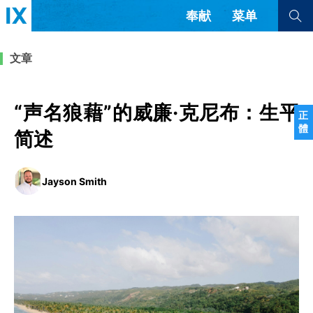
奉献
菜单
查看全部
查看全部
文章
文章
书评
访谈
问答
“声名狼藉”的威廉·克尼布：生平
正
體
来信
简述
隐私条款
其他的模式
Jayson Smith
教会带领
解经式讲道与神学
简体中文
正體中文
英语
福音传讲与宣教
成员制与教会纪律
西班牙语
葡萄牙语
俄语
乌兹别克语
达里语
波斯语
团契生活与祷告
法语
罗马尼亚语
波兰语
越南语
意大利语
德语
韩语
土耳其语
阿拉伯语
阿尔巴尼亚语
塞尔维亚语
柬埔寨语