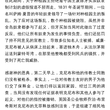
在此期间，关于种植园主拒绝遵守国王废除牙买加奴隶
制计划的虚假报道不胫而走。1831 年圣诞节期间，一位
名叫萨姆·夏普的年轻奴隶领导了一场针对种植园主的叛
乱。为了应对这场叛乱，数个种植园被烧毁。虽然并非
全岛奴隶都参与了起义，但牙买加当局对此做出了过度
反应。他们让所有奴隶为发生的事情负责。他们还惩罚
了持不同意见的宣教士，导致多位知名人士被捕。威廉·
克尼布被人从病床上抬起来，塞进独木舟，从法尔茅斯
运送到蒙特哥湾，在那里他整晚都受到民兵的骚扰，并
受到了死亡我威胁。
感谢神的恩典，第二天早上，克尼布和他的传教士同胞
们没有被枪杀。事实上，一位对传教士友好的男子为他
们交了保释金，让他们得以返回家园。经过三周的调
查，当局没有发现任何证据表明克尼布和其他人参与了
起义。对他们的指控被撤销。英国圣公会牧师乔治·布里
奇斯对克尼布的无罪释放感到沮丧，于是组建了殖民地