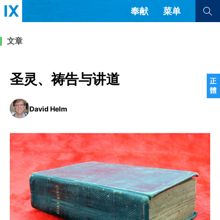
奉献
菜单
查看全部
查看全部
文章
文章
书评
访谈
问答
圣灵、祷告与讲道
正
體
来信
David Helm
隐私条款
其他的模式
教会带领
解经式讲道与神学
简体中文
正體中文
英语
福音传讲与宣教
成员制与教会纪律
西班牙语
葡萄牙语
俄语
乌兹别克语
达里语
波斯语
团契生活与祷告
法语
罗马尼亚语
波兰语
越南语
意大利语
德语
韩语
土耳其语
阿拉伯语
阿尔巴尼亚语
塞尔维亚语
柬埔寨语