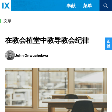
奉献
菜单
查看全部
查看全部
文章
文章
书评
访谈
问答
在教会植堂中教导教会纪律
正
體
来信
John Onwuchekwa
隐私条款
其他的模式
教会带领
解经式讲道与神学
简体中文
正體中文
英语
福音传讲与宣教
成员制与教会纪律
西班牙语
葡萄牙语
俄语
乌兹别克语
达里语
波斯语
团契生活与祷告
法语
罗马尼亚语
波兰语
越南语
意大利语
德语
韩语
土耳其语
阿拉伯语
阿尔巴尼亚语
塞尔维亚语
柬埔寨语