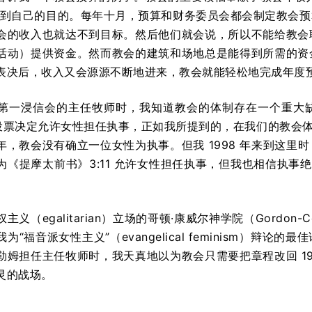
达到自己的目的。每年十月，预算和财务委员会都会制定教会
会的收入也就达不到目标。然后他们就会说，所以不能给教会
活动）提供资金。然而教会的建筑和场地总是能得到所需的资
表决后，收入又会源源不断地进来，教会就能轻松地完成年度
第一浸信会的主任牧师时，我知道教会的体制存在一个重大
教会投票决定允许女性担任执事，正如我所提到的，在我们的教会
年，教会没有确立一位女性为执事。但我 1998 年来到这里
《提摩太前书》3:11 允许女性担任执事，但我也相信执事绝
（egalitarian）立场的哥顿·康威尔神学院（Gordon-Conwe
为“福音派女性主义”（evangelical feminism）辩
勒姆担任主任牧师时，我天真地以为教会只需要把章程改回 19
灵的战场。