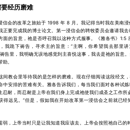
需要经历磨难
信会的改革之旅始于 1998 年 8 月。我记得当时我在美南浸信会神
我正要完成我的博士论文。第一浸信会的聘牧委员会邀请我去
方面的旨意，祂是否呼召我以这种方式服事。《雅各书》1:5
，我跪下祷告，寻求主的旨意：“主啊，你希望我去那里讲
的祷告里，我明确无误地感觉到主喜悦这事，我去是祂的旨意
帮助。
这间教会里等待我的是怎样的磨难。现在仔细阅读这段经文，我
命中安排的苦难有关。雅各告诉我们，每当我们面对各种试炼
生忍耐，而忍耐是上帝在我们身上完成祂使我们成圣之工作所
获得远见。”但是，假如我在开始改革第一浸信会之前就已经
懦弱，上帝当时只是让我知道我应该去。上帝会按照祂自己的