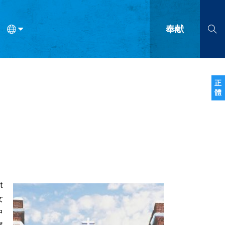
奉献
语
法语
罗马尼亚语
波兰语
越南语
塞尔维亚语
柬埔寨语
正
體
会的九个标志？
什么是九标志事工？
神学
福音传讲与宣教
问答
成
t
女
中