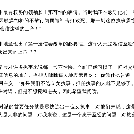
中最有权势的领袖脸上那可怕的表情。当时我正在教导他们，
因触摸约柜的不敬行为而遭神击打致死。那一刻这位执事震
不会信这样的上帝！”
晰地呈现出了第一浸信会改革的必要性。这个人无法相信圣经
象出来的上帝吗？
早晨对许多执事来说都非常不愉快。他们已经习惯了一间社交
耳信息的地方。有些人咄咄逼人地表示反对：“你凭什么告诉
用主义：“如果我们不选立女执事，担任执事的人就不足够了。
乎对错，但是不想搅和进去，因此希望我闭嘴。
对派的首要任务就是尽快选出一位女执事。对他们来说，这
大是大非的问题。对我来说，这是一个忠于圣经的问题。对教