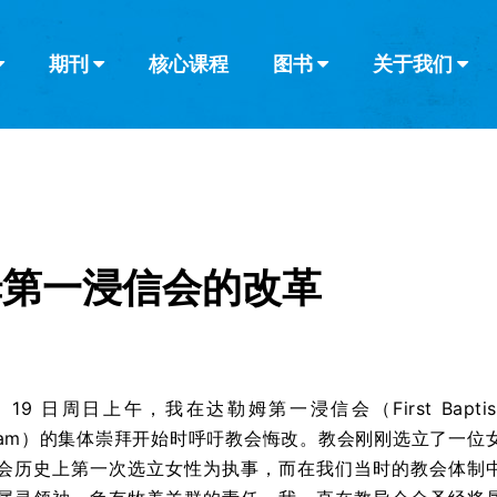
期刊
核心课程
图书
关于我们
查看全部
查看全部
葡萄牙语
俄语
乌兹别克语
达里语
波斯
韩语
土耳其语
阿拉伯语
阿尔巴尼亚语
栏目
其他的模式
什么是健康教
教会带领
书评
解经式讲道与
访谈
姆第一浸信会的改革
 月 19 日周日上午，我在达勒姆第一浸信会（First Baptis
Durham）的集体崇拜开始时呼吁教会悔改。教会刚刚选立了一位
会历史上第一次选立女性为执事，而在我们当时的教会体制