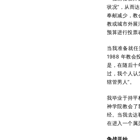
状况”，从而
奉献减少，教
教或城市外展
预算进行投票
当我准备就任
1988 年
是，在随后十
过，我个人认为
辖管男人”。
我毕业于持平权主义
神学院教会了我
经。当我去达
在进入一个属
争战开始