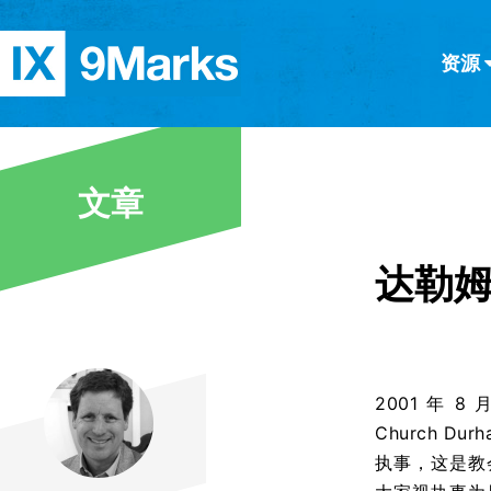
资源
简体中文
正體中文
英语
西班牙语
意大利语
德语
分类
文章
隐私条款
文章
达勒
2001 年 8
Church 
执事，这是教