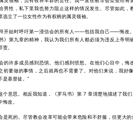
属灵领袖，负有牧养羊群的责任。我一直在教导会众圣经将
给男性，私下里我也努力阻止这样的情况发生。尽管如此，
票选立了一位女性作为有权柄的属灵领袖。
拜开始时呼吁第一浸信会的所有人——包括我自己——悔改
书》第九章的精神，我认为我们所有人都必须为违反上帝明
罪责。
会的许多成员感到恐惧。他们感到愤怒。在他们心目中，悔
之初要做的事情，之后就再也不需要了。对他们来说，我好像
不是基督徒。”
这个意思。相反我知道，《罗马书》第 7 章清楚地描述了我
中悔改。
会是死的。尽管教会改革可能会带来危险和不舒服，但更大的