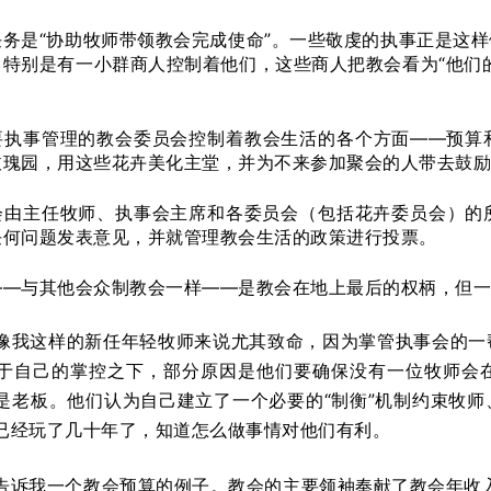
任务是“协助牧师带领教会完成使命”。一些敬虔的执事正是这
，特别是有一小群商人控制着他们，这些商人把教会看为“他们
要执事管理的教会委员会控制着教会生活的各个方面——预算
玫瑰园，用这些花卉美化主堂，并为不来参加聚会的人带去鼓励
会由主任牧师、执事会主席和各委员会（包括花卉委员会）的
任何问题发表意见，并就管理教会生活的政策进行投票。
——与其他会众制教会一样——是教会在地上最后的权柄，但
像我这样的新任年轻牧师来说尤其致命，因为掌管执事会的一
于自己的掌控之下，部分原因是他们要确保没有一位牧师会
是老板。他们认为自己建立了一个必要的“制衡”机制约束牧
已经玩了几十年了，知道怎么做事情对他们有利。
告诉我一个教会预算的例子。教会的主要领袖奉献了教会年收