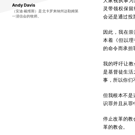
大家视执事为
Andy Davis
灵带领权保留
（安迪·戴维斯）是北卡罗来纳州达勒姆第
会还是通过投
一浸信会的牧师。
因此，我在崇
本着《但以理
的命令而承担
我的呼吁让教
是基督徒生活
事，所以你们
但我根本不是
识罪并且从罪
停止改革的教
革的教会。